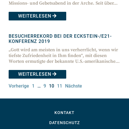
Missions- und Gebetsabend in der Arche. Seit über…
WEITERLESEN
BESUCHERREKORD BEI DER ECKSTEIN-/E21-
KONFERENZ 2019
„Gott wird am meisten in uns verherrlicht, wenn wir
tiefste Zufriedenheit in Ihm finden“, mit diesen
Worten ermutigte der bekannte U.S.-amerikanische…
WEITERLESEN
Vorherige
1
…
9
10
11
Nächste
KONTAKT
DATENSCHUTZ