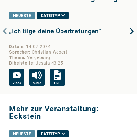
NEUESTE
DATEITYP
„Ich tilge deine Übertretungen“
Se
Datum
14.07.2024
Da
Sprecher
Christian Wegert
Sp
Thema
Vergebung
Th
Bibelstelle
Jesaja 43,25
Bib
Video
Audio
PDF
Vi
Mehr zur Veranstaltung:
Eckstein
NEUESTE
DATEITYP