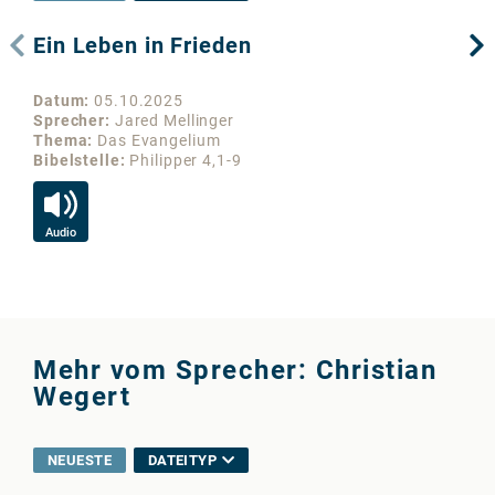
Ein Leben in Frieden
Un
Datum
05.10.2025
Da
Sprecher
Jared Mellinger
Sp
Thema
Das Evangelium
Th
Bibelstelle
Philipper 4,1-9
Bib
Audio
Au
Mehr vom Sprecher: Christian
Wegert
NEUESTE
DATEITYP