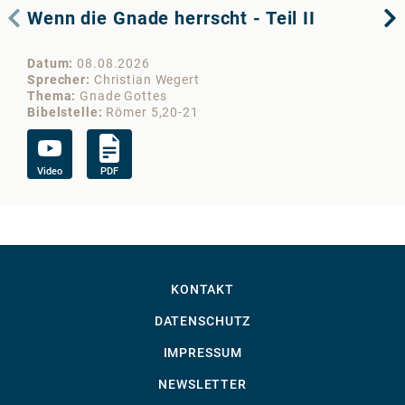
Wenn die Gnade herrscht - Teil II
We
Datum
08.08.2026
Da
Sprecher
Christian Wegert
Sp
Thema
Gnade Gottes
Th
Bibelstelle
Römer 5,20-21
Bib
Video
PDF
Vi
KONTAKT
DATENSCHUTZ
IMPRESSUM
NEWSLETTER