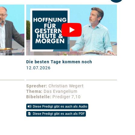
Die besten Tage kommen noch
Lebend
12.07.2026
05.07.
Sprecher
Christian Wegert
Sprech
Thema
Das Evangelium
Thema
Bibelstelle
Prediger 7,10
Bibelst
Diese Predigt gibt es auch als Audio
Diese 
Diese Predigt gibt es auch als PDF