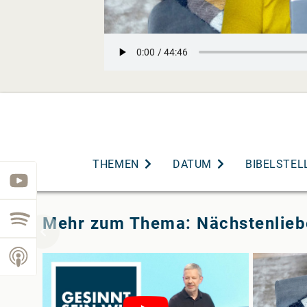
THEMEN
DATUM
BIBELSTEL
youtube
spotify
Mehr zum Thema: Nächstenlieb
podcast