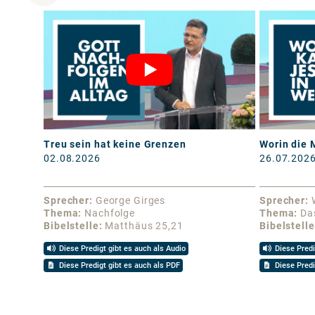
Treu sein hat keine Grenzen
Worin die 
02.08.2026
26.07.202
Sprecher
George Girges
Sprecher
Thema
Nachfolge
Thema
Da
Bibelstelle
Matthäus 25,21
Bibelstelle
Diese Predigt gibt es auch als Audio
Diese Predi
Diese Predigt gibt es auch als PDF
Diese Predi