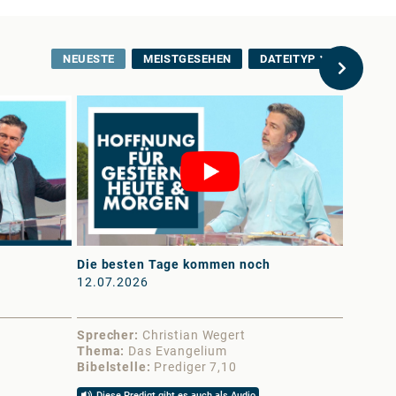
NEUESTE
MEISTGESEHEN
DATEITYP
Die besten Tage kommen noch
Der Lie
12.07.2026
11.07.
Sprecher
Christian Wegert
Sprech
Thema
Das Evangelium
Thema
Bibelstelle
Prediger 7,10
Bibelst
Diese Predigt gibt es auch als Audio
Diese 