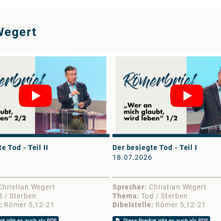
Wegert
e Tod - Teil II
Der besiegte Tod - Teil I
6
18.07.2026
Christian Wegert
Sprecher
Christian Wegert
d / Sterben
Thema
Tod / Sterben
Römer 5,12-21
Bibelstelle
Römer 5,12-21
gt gibt es auch als PDF
Diese Predigt gibt es auch als PDF