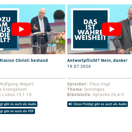
Mission Christi bestand
Antwortpflicht? Nein, danke!
6
19.07.2026
Wolfgang Wegert
Sprecher
Titus Vogt
s Evangelium
Thema
Sonstiges
Lukas 19,1-10
Bibelstelle
Sprüche 26,4-5
gt gibt es auch als Audio
Diese Predigt gibt es auch als Audio
gt gibt es auch als PDF