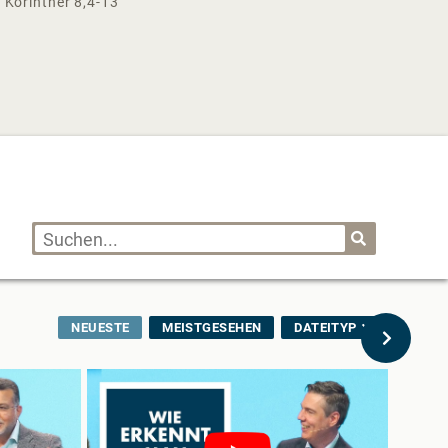
. Korinther 8,4-13
NEUESTE
MEISTGESEHEN
DATEITYP