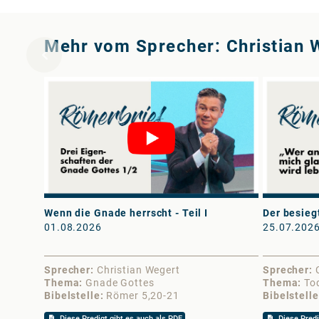
Mehr vom Sprecher: Christian 
Wenn die Gnade herrscht - Teil I
Der besiegt
01.08.2026
25.07.202
Sprecher
Christian Wegert
Sprecher
Thema
Gnade Gottes
Thema
To
Bibelstelle
Römer 5,20-21
Bibelstelle
Diese Predigt gibt es auch als PDF
Diese Predi