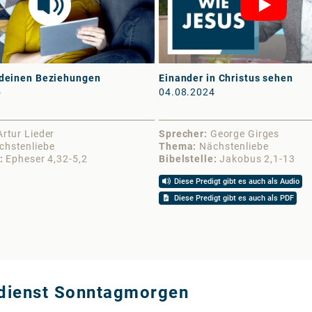
 deinen Beziehungen
Einander in Christus sehen
5
04.08.2024
Artur Lieder
Sprecher
George Girges
chstenliebe
Thema
Nächstenliebe
Epheser 4,32-5,2
Bibelstelle
Jakobus 2,1-13
Diese Predigt gibt es auch als Audio
Diese Predigt gibt es auch als PDF
sdienst Sonntagmorgen