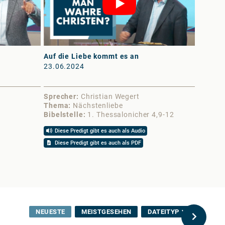
Auf die Liebe kommt es an
Liebt e
23.06.2024
08.08.
Sprecher
Christian Wegert
Sprech
Thema
Nächstenliebe
Thema
Bibelstelle
1. Thessalonicher 4,9-12
Bibelst
Diese Predigt gibt es auch als Audio
Diese 
Diese Predigt gibt es auch als PDF
NEUESTE
MEISTGESEHEN
DATEITYP