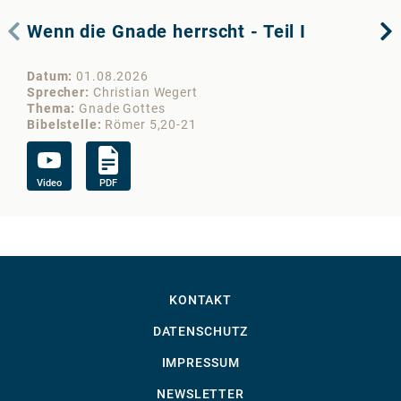
Wenn die Gnade herrscht - Teil I
De
Datum
01.08.2026
Da
Sprecher
Christian Wegert
Sp
Thema
Gnade Gottes
Th
Bibelstelle
Römer 5,20-21
Bib
Video
PDF
Vi
KONTAKT
DATENSCHUTZ
IMPRESSUM
NEWSLETTER