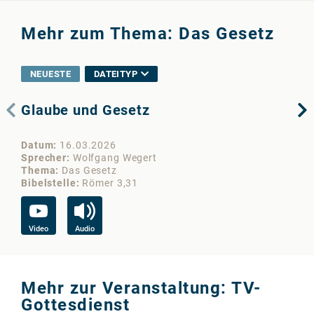
Mehr zum Thema: Das Gesetz
NEUESTE
DATEITYP
Glaube und Gesetz
Ge
- T
Datum
16.03.2026
Da
Sprecher
Wolfgang Wegert
Sp
Thema
Das Gesetz
Th
Bibelstelle
Römer 3,31
Bib
Video
Audio
Vi
Mehr zur Veranstaltung: TV-
Gottesdienst