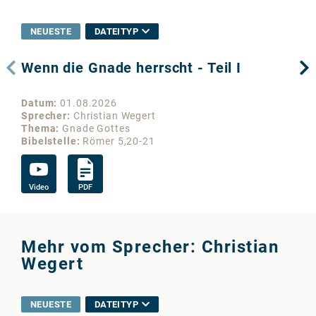
NEUESTE
DATEITYP
Wenn die Gnade herrscht - Teil I
De
Datum
01.08.2026
Da
Sprecher
Christian Wegert
Sp
Thema
Gnade Gottes
Th
Bibelstelle
Römer 5,20-21
Bib
Video
PDF
Vi
Mehr vom Sprecher: Christian
Wegert
NEUESTE
DATEITYP