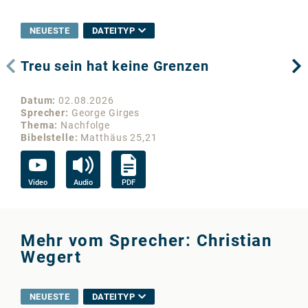
NEUESTE
DATEITYP
Treu sein hat keine Grenzen
Wo
Datum
02.08.2026
Da
Sprecher
George Girges
Sp
Thema
Nachfolge
Th
Bibelstelle
Matthäus 25,21
Bib
Video
Audio
PDF
Vi
Mehr vom Sprecher: Christian
Wegert
NEUESTE
DATEITYP