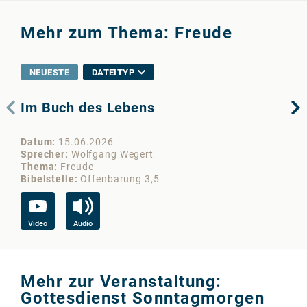
Mehr zum Thema: Freude
NEUESTE
DATEITYP
Im Buch des Lebens
Di
ha
Datum
15.06.2026
Da
Sprecher
Wolfgang Wegert
Sp
Thema
Freude
Th
Bibelstelle
Offenbarung 3,5
Bib
Video
Audio
Vi
Mehr zur Veranstaltung:
Gottesdienst Sonntagmorgen