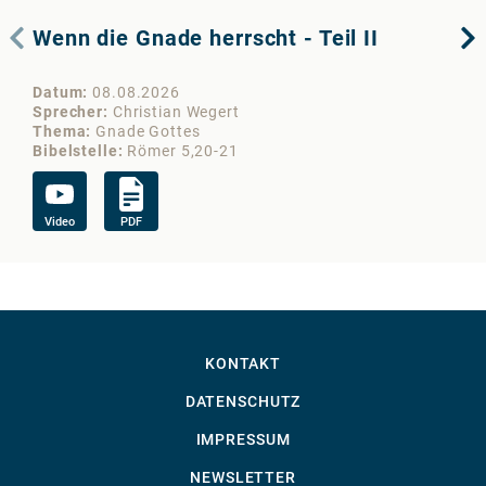
Wenn die Gnade herrscht - Teil II
We
Datum
08.08.2026
Da
Sprecher
Christian Wegert
Sp
Thema
Gnade Gottes
Th
Bibelstelle
Römer 5,20-21
Bib
Video
PDF
Vi
KONTAKT
DATENSCHUTZ
IMPRESSUM
NEWSLETTER