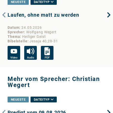
NEUESTE
DATEITYP
Laufen, ohne matt zu werden
Di
Te
Datum
24.05.2026
Da
Sprecher
Wolfgang Wegert
Sp
Thema
Heiliger Geist
Th
Bibelstelle
Jesaja 40,28-31
Bib
Video
Audio
PDF
Vi
Mehr vom Sprecher: Christian
Wegert
NEUESTE
DATEITYP
Predigt vom 09.08.2026
We