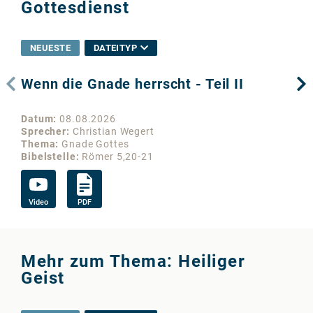
Gottesdienst
NEUESTE
DATEITYP
Wenn die Gnade herrscht - Teil II
We
Datum
08.08.2026
Da
Sprecher
Christian Wegert
Sp
Thema
Gnade Gottes
Th
Bibelstelle
Römer 5,20-21
Bib
Video
PDF
Vi
Mehr zum Thema: Heiliger
Geist