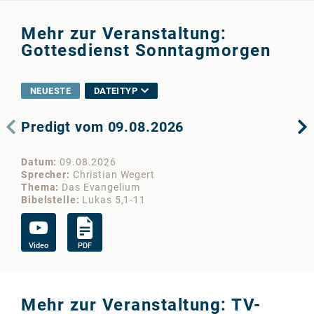
Mehr zur Veranstaltung:
Gottesdienst Sonntagmorgen
NEUESTE
DATEITYP
Predigt vom 09.08.2026
Tr
Datum
09.08.2026
Da
Sprecher
Christian Wegert
Sp
Thema
Das Evangelium
Th
Bibelstelle
Lukas 5,1-11
Bib
Video
PDF
Vi
Mehr zur Veranstaltung: TV-