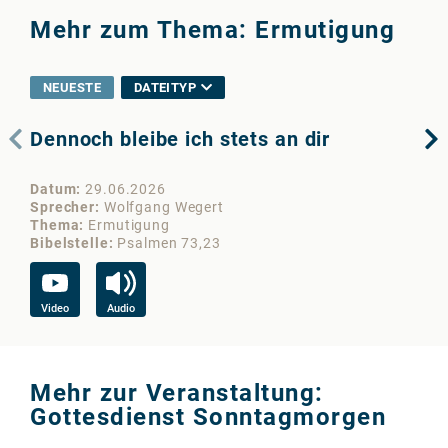
Mehr zum Thema: Ermutigung
NEUESTE
DATEITYP
Dennoch bleibe ich stets an dir
Ho
Datum
29.06.2026
Da
Sprecher
Wolfgang Wegert
Sp
Thema
Ermutigung
Th
Bibelstelle
Psalmen 73,23
Bib
Video
Audio
Vi
Mehr zur Veranstaltung:
Gottesdienst Sonntagmorgen