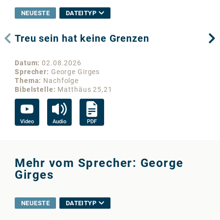
NEUESTE
DATEITYP
Treu sein hat keine Grenzen
Wo
Datum
02.08.2026
Da
Sprecher
George Girges
Sp
Thema
Nachfolge
Th
Bibelstelle
Matthäus 25,21
Bib
Video
Audio
PDF
Vi
Mehr vom Sprecher: George
Girges
NEUESTE
DATEITYP