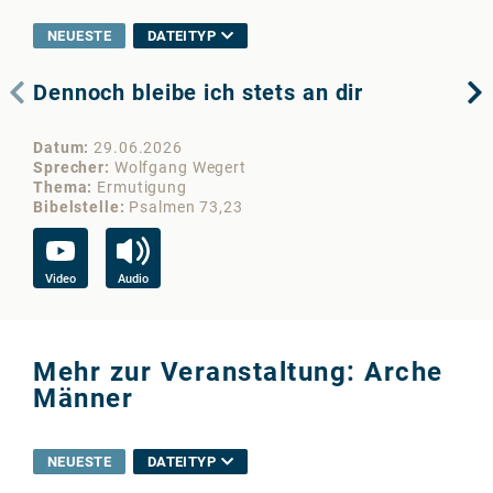
NEUESTE
DATEITYP
Dennoch bleibe ich stets an dir
Ho
Datum
29.06.2026
Da
Sprecher
Wolfgang Wegert
Sp
Thema
Ermutigung
Th
Bibelstelle
Psalmen 73,23
Bib
Video
Audio
Vi
Mehr zur Veranstaltung: Arche
Männer
NEUESTE
DATEITYP