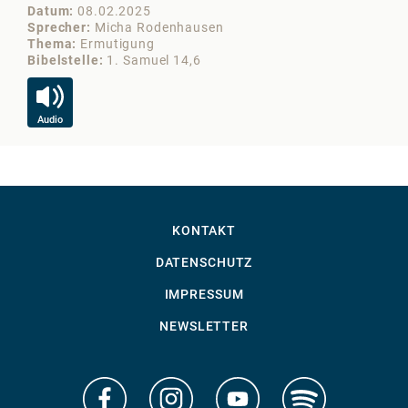
Datum
08.02.2025
Da
Sprecher
Micha Rodenhausen
Sp
Thema
Ermutigung
Th
Bibelstelle
1. Samuel 14,6
Bib
Audio
Au
KONTAKT
DATENSCHUTZ
IMPRESSUM
NEWSLETTER