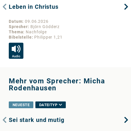
Leben in Christus
Ch
Datum
09.06.2026
Da
Sprecher
Björn Gödderz
Sp
Thema
Nachfolge
Th
Bibelstelle
Philipper 1,21
Bib
Audio
Au
Mehr vom Sprecher: Micha
Rodenhausen
NEUESTE
DATEITYP
Sei stark und mutig
Di