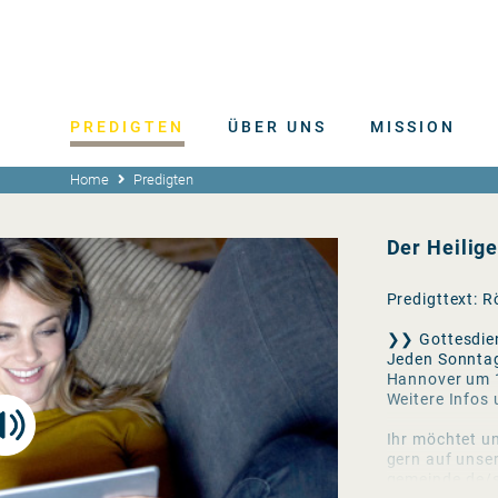
PREDIGTEN
ÜBER UNS
MISSION
Home
Predigten
Der Heilig
Predigttext: 
❯❯ Gottesdie
Jeden Sonntag
Hannover um 
Weitere Infos
Ihr möchtet un
gern auf unse
gemeinde.de/