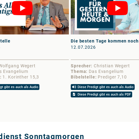
telle
Die besten Tage kommen noch
6
12.07.2026
Wolfgang Wegert
Sprecher
Christian Wegert
s Evangelium
Thema
Das Evangelium
1. Korinther 15,3
Bibelstelle
Prediger 7,10
gt gibt es auch als Audio
Diese Predigt gibt es auch als Audio
Diese Predigt gibt es auch als PDF
sdienst Sonntagmorgen