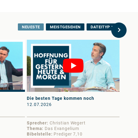
NEUESTE
MEISTGESEHEN
DATEITYP
Die besten Tage kommen noch
Der Lie
12.07.2026
11.07.
Sprecher
Christian Wegert
Sprech
Thema
Das Evangelium
Thema
Bibelstelle
Prediger 7,10
Bibelst