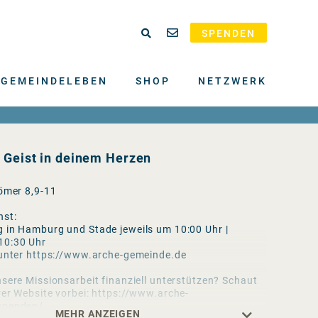
SPENDEN
GEMEINDELEBEN
SHOP
NETZWERK
e Geist in deinem Herzen
Römer 8,9-11
nst:
 in Hamburg und Stade jeweils um 10:00 Uhr |
10:30 Uhr
 unter https://www.arche-gemeinde.de
sere Missionsarbeit finanziell unterstützen? Schaut
rer Website vorbei: https://www.arche-
spenden/