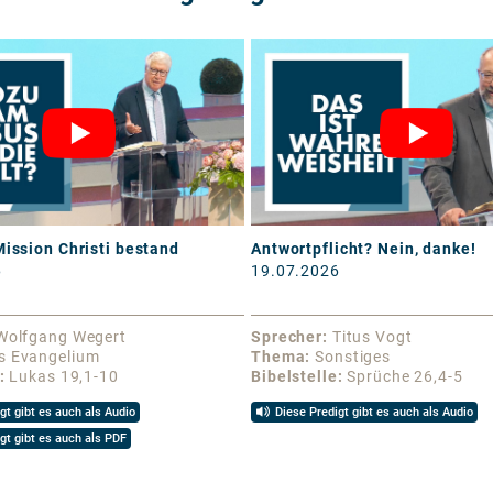
Mission Christi bestand
Antwortpflicht? Nein, danke!
6
19.07.2026
Wolfgang Wegert
Sprecher
Titus Vogt
s Evangelium
Thema
Sonstiges
Lukas 19,1-10
Bibelstelle
Sprüche 26,4-5
gt gibt es auch als Audio
Diese Predigt gibt es auch als Audio
gt gibt es auch als PDF