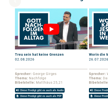
Treu sein hat keine Grenzen
Worin die 
02.08.2026
26.07.202
Sprecher
George Girges
Sprecher
Thema
Nachfolge
Thema
Da
Bibelstelle
Matthäus 25,21
Bibelstelle
Diese Predigt gibt es auch als Audio
Diese Predi
Diese Predigt gibt es auch als PDF
Diese Predi