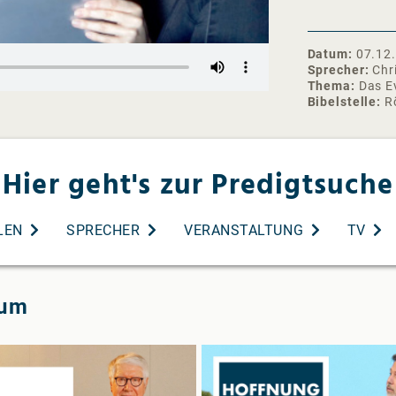
❯❯ Abonniere 
https://www.
Datum
07.12
Instagram: ht
Sprecher
Chr
Facebook: http
Thema
Das E
Spotify:
Bibelstelle
R
https://open
Apple Podcast
gemeinde-aud
Hier geht's zur Predigtsuche
Glaubensbeken
uns/neu-hier/
#livegottesdi
LEN
SPRECHER
VERANSTALTUNG
TV
ium