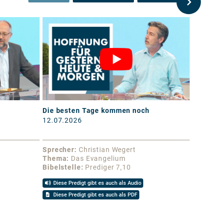
Die besten Tage kommen noch
Lebend
12.07.2026
05.07.
Sprecher
Christian Wegert
Sprech
Thema
Das Evangelium
Thema
Bibelstelle
Prediger 7,10
Bibelst
Diese Predigt gibt es auch als Audio
Diese 
Diese Predigt gibt es auch als PDF