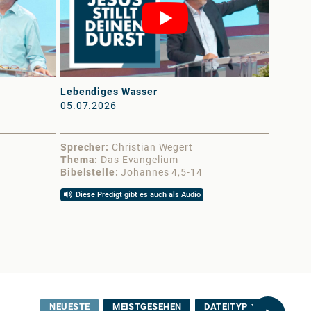
Lebendiges Wasser
Frieden 
05.07.2026
13.06.
Sprecher
Christian Wegert
Sprech
Thema
Das Evangelium
Thema
Bibelstelle
Johannes 4,5-14
Bibelst
Diese Predigt gibt es auch als Audio
Diese 
NEUESTE
MEISTGESEHEN
DATEITYP