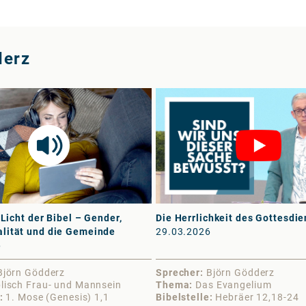
derz
 Licht der Bibel – Gender,
Die Herrlichkeit des Gottesdie
lität und die Gemeinde
29.03.2026
6
Björn Gödderz
Sprecher
Björn Gödderz
blisch Frau- und Mannsein
Thema
Das Evangelium
1. Mose (Genesis) 1,1
Bibelstelle
Hebräer 12,18-24