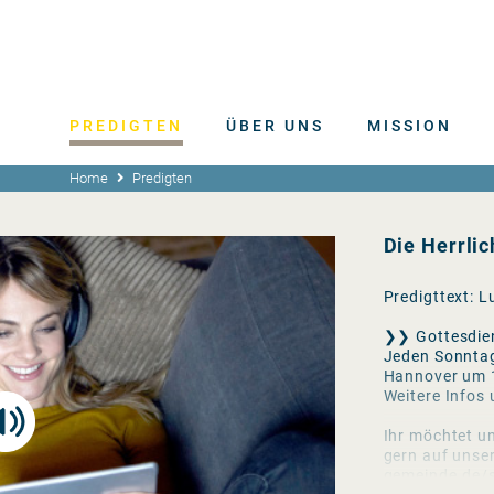
PREDIGTEN
ÜBER UNS
MISSION
Home
Predigten
Die Herrlic
Predigttext: L
❯❯ Gottesdie
Jeden Sonntag
Hannover um 
Weitere Infos
Ihr möchtet un
gern auf unse
gemeinde.de/