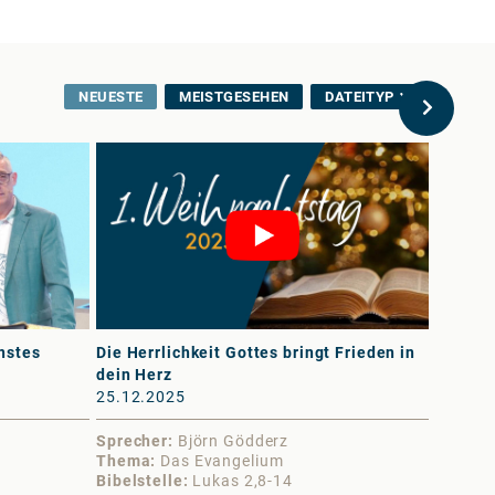
NEUESTE
MEISTGESEHEN
DATEITYP
nstes
Die Herrlichkeit Gottes bringt Frieden in
Frieden
dein Herz
(Eckste
25.12.2025
03.10.
Sprecher
Björn Gödderz
Sprech
Thema
Das Evangelium
Thema
Bibelstelle
Lukas 2,8-14
Bibelst