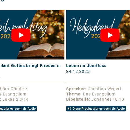
hkeit Gottes bringt Frieden in
Leben im Überfluss
24.12.2025
5
Björn Gödderz
Sprecher
Christian Wegert
s Evangelium
Thema
Das Evangelium
Lukas 2,8-14
Bibelstelle
Johannes 10,10
gt gibt es auch als Audio
Diese Predigt gibt es auch als Audio