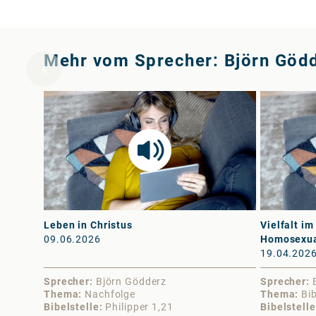
Mehr vom Sprecher: Björn Göd
Leben in Christus
Vielfalt im
09.06.2026
Homosexua
19.04.202
Sprecher
Björn Gödderz
Sprecher
Thema
Nachfolge
Thema
Bi
Bibelstelle
Philipper 1,21
Bibelstelle