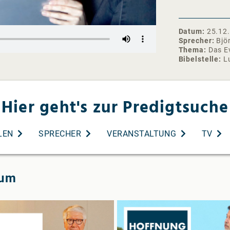
❯❯ Abonniere 
https://www.
Datum
25.12
Instagram: ht
Sprecher
Bjö
Facebook: http
Thema
Das E
Spotify:
Bibelstelle
L
https://open
Apple Podcast
gemeinde-aud
Hier geht's zur Predigtsuche
Glaubensbeken
uns/neu-hier/
#livegottesdi
LEN
SPRECHER
VERANSTALTUNG
TV
ium