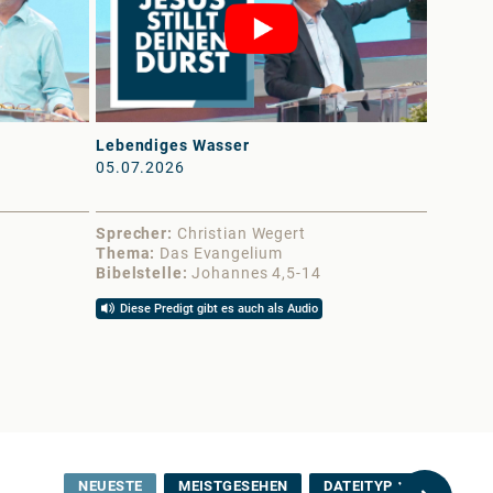
Lebendiges Wasser
Frieden 
05.07.2026
13.06.
Sprecher
Christian Wegert
Sprech
Thema
Das Evangelium
Thema
Bibelstelle
Johannes 4,5-14
Bibelst
Diese Predigt gibt es auch als Audio
Diese 
NEUESTE
MEISTGESEHEN
DATEITYP