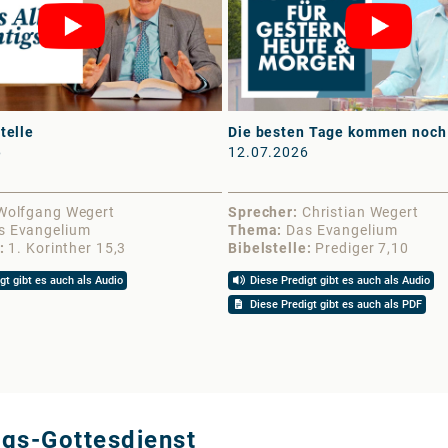
telle
Die besten Tage kommen noch
6
12.07.2026
Wolfgang Wegert
Sprecher
Christian Wegert
s Evangelium
Thema
Das Evangelium
1. Korinther 15,3
Bibelstelle
Prediger 7,10
gt gibt es auch als Audio
Diese Predigt gibt es auch als Audio
Diese Predigt gibt es auch als PDF
ags-Gottesdienst