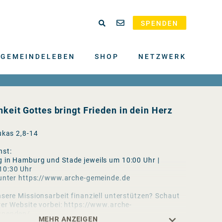
SPENDEN
GEMEINDELEBEN
SHOP
NETZWERK
hkeit Gottes bringt Frieden in dein Herz
ukas 2,8-14
nst:
 in Hamburg und Stade jeweils um 10:00 Uhr |
10:30 Uhr
 unter https://www.arche-gemeinde.de
sere Missionsarbeit finanziell unterstützen? Schaut
rer Website vorbei: https://www.arche-
spenden/