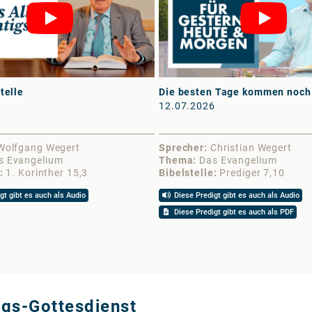
telle
Die besten Tage kommen noch
6
12.07.2026
Wolfgang Wegert
Sprecher
Christian Wegert
s Evangelium
Thema
Das Evangelium
1. Korinther 15,3
Bibelstelle
Prediger 7,10
gt gibt es auch als Audio
Diese Predigt gibt es auch als Audio
Diese Predigt gibt es auch als PDF
ags-Gottesdienst