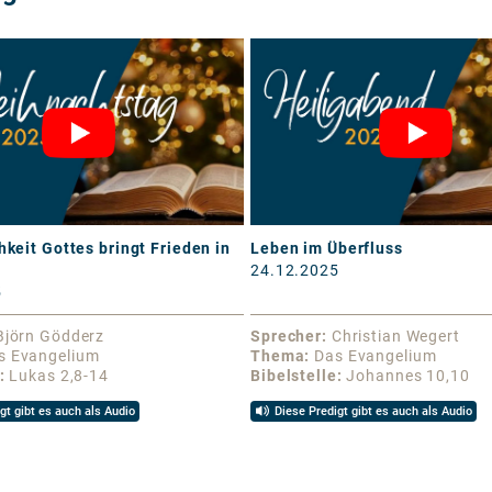
hkeit Gottes bringt Frieden in
Leben im Überfluss
24.12.2025
5
Björn Gödderz
Sprecher
Christian Wegert
s Evangelium
Thema
Das Evangelium
Lukas 2,8-14
Bibelstelle
Johannes 10,10
gt gibt es auch als Audio
Diese Predigt gibt es auch als Audio