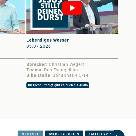
Lebendiges Wasser
Frieden 
05.07.2026
13.06.
Sprecher
Christian Wegert
Sprech
Thema
Das Evangelium
Thema
Bibelstelle
Johannes 4,5-14
Bibelst
Diese Predigt gibt es auch als Audio
Diese 
NEUESTE
MEISTGESEHEN
DATEITYP