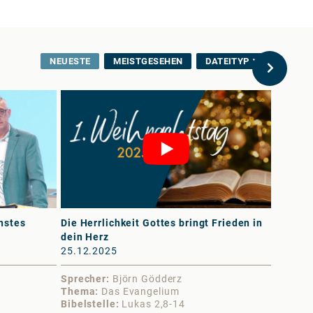
NEUESTE
MEISTGESEHEN
DATEITYP
nstes
Die Herrlichkeit Gottes bringt Frieden in
Frieden
dein Herz
(Eckste
25.12.2025
03.10.
Sprecher
Björn Gödderz
Sprech
Thema
Das Evangelium
Thema
Bibelstelle
Lukas 2,8-14
Bibelst