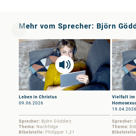
Mehr vom Sprecher: Björn Göd
Leben in Christus
Vielfalt im
09.06.2026
Homosexua
19.04.202
Sprecher
Björn Gödderz
Sprecher
Thema
Nachfolge
Thema
Bi
Bibelstelle
Philipper 1,21
Bibelstelle