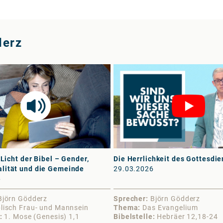
derz
 Licht der Bibel – Gender,
Die Herrlichkeit des Gottesdie
lität und die Gemeinde
29.03.2026
6
Björn Gödderz
Sprecher
Björn Gödderz
blisch Frau- und Mannsein
Thema
Das Evangelium
1. Mose (Genesis) 1,1
Bibelstelle
Hebräer 12,18-24