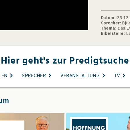
❯❯ Abonniere 
https://www.
Datum
25.12
Instagram: ht
Sprecher
Bjö
Facebook: http
Thema
Das E
Spotify:
Bibelstelle
L
https://open
Apple Podcast
gemeinde-aud
Hier geht's zur Predigtsuche
Glaubensbeken
uns/neu-hier/
#livegottesdi
LEN
SPRECHER
VERANSTALTUNG
TV
ium