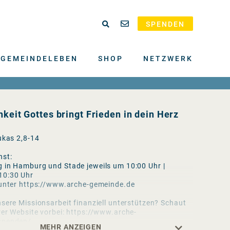
SPENDEN
GEMEINDELEBEN
SHOP
NETZWERK
hkeit Gottes bringt Frieden in dein Herz
ukas 2,8-14
nst:
 in Hamburg und Stade jeweils um 10:00 Uhr |
10:30 Uhr
 unter https://www.arche-gemeinde.de
sere Missionsarbeit finanziell unterstützen? Schaut
rer Website vorbei: https://www.arche-
spenden/