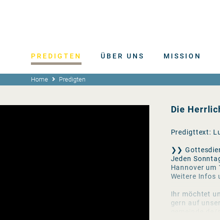
PREDIGTEN
ÜBER UNS
MISSION
Home
Predigten
Die Herrlic
Predigttext: L
❯❯ Gottesdie
Jeden Sonntag
Hannover um 
Weitere Infos
Ihr möchtet un
gern auf unse
gemeinde.de/