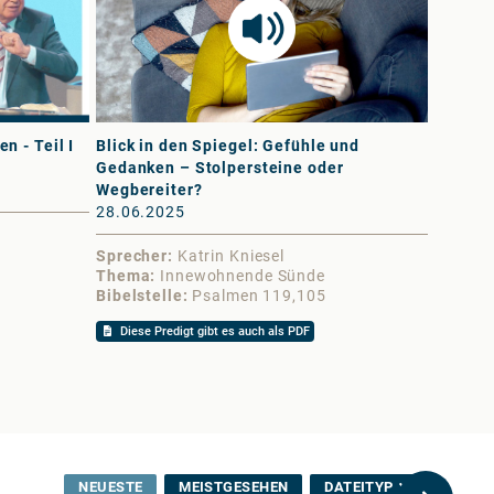
n - Teil I
Blick in den Spiegel: Gefühle und
Das Wes
Gedanken – Stolpersteine oder
16.11.
Wegbereiter?
28.06.2025
Sprech
Thema
Sprecher
Katrin Kniesel
Bibelst
Thema
Innewohnende Sünde
Bibelstelle
Psalmen 119,105
Diese 
Diese Predigt gibt es auch als PDF
NEUESTE
MEISTGESEHEN
DATEITYP