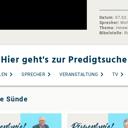
dennoch gibt 
❯❯ Gottesdien
10:00 Uhr | H
Datum
07.02
Weitere Infos
Sprecher
Wol
Thema
Innew
❯❯ Abonniere 
Bibelstelle
R
Monat neu: ht
Instagram: h
Facebook: ht
Hier geht's zur Predigtsuche
Spotify:
https://open
si=dd982048
Apple Podcast
LEN
SPRECHER
VERANSTALTUNG
TV
gemeinde-aud
#ArcheHamburg
e Sünde