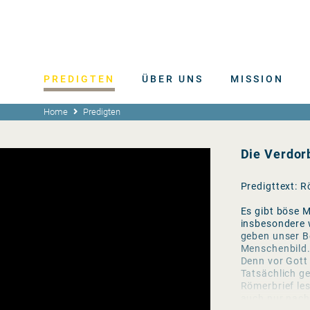
PREDIGTEN
ÜBER UNS
MISSION
Home
Predigten
Die Verdorb
Predigttext: 
Es gibt böse 
insbesondere w
geben unser Be
Menschenbild.
Denn vor Gott 
Tatsächlich g
Römerbrief les
auch nur nach 