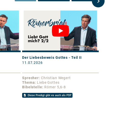
Der Liebesbeweis Gottes - Teil II
Der Lie
11.07.2026
04.07.
Sprecher
Christian Wegert
Sprech
Thema
Liebe Gottes
Thema
Bibelstelle
Römer 5,6-8
Bibelst
Diese Predigt gibt es auch als PDF
Diese 