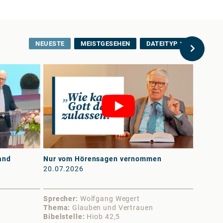
NEUESTE
MEISTGESEHEN
DATEITYP
and
Nur vom Hörensagen vernommen
An erst
20.07.2026
13.07.
Sprecher
Wolfgang Wegert
Sprech
Thema
Glauben und Vertrauen
Thema
Bibelstelle
Hiob 42,5
Bibelst