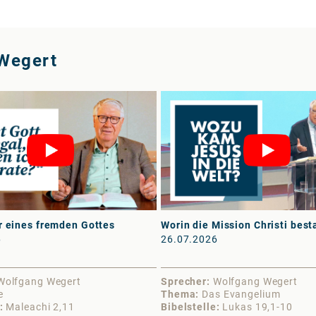
Wegert
r eines fremden Gottes
Worin die Mission Christi best
6
26.07.2026
Wolfgang Wegert
Sprecher
Wolfgang Wegert
e
Thema
Das Evangelium
Maleachi 2,11
Bibelstelle
Lukas 19,1-10