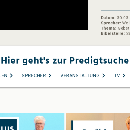
dabei gibt es 
Jeden Montag 
Pastor Wegert
Datum
30.03
Sprecher
Wol
❯❯ Das Andach
Thema
Gebet
https://shop.
Bibelstelle
S
wort-andacht
❯❯ Abonniere 
Monat neu: ht
Hier geht's zur Predigtsuche
#ArcheTV #Wo
LEN
SPRECHER
VERANSTALTUNG
TV