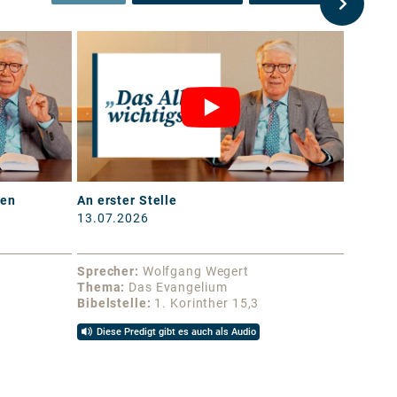
men
An erster Stelle
Ich bin
13.07.2026
06.07.
Sprecher
Wolfgang Wegert
Sprech
n
Thema
Das Evangelium
Thema
Bibelstelle
1. Korinther 15,3
Bibelst
Diese Predigt gibt es auch als Audio
Diese 