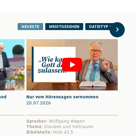
NEUESTE
MEISTGESEHEN
DATEITYP
and
Nur vom Hörensagen vernommen
An erst
20.07.2026
13.07.
Sprecher
Wolfgang Wegert
Sprech
Thema
Glauben und Vertrauen
Thema
Bibelstelle
Hiob 42,5
Bibelst