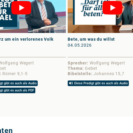
z um ein verlorenes Volk
Bete, um was du willst
6
04.05.2026
Wolfgang Wegert
Sprecher
Wolfgang Wegert
bet
Thema
Gebet
Römer 9,1-5
Bibelstelle
Johannes 15,7
gt gibt es auch als Audio
Diese Predigt gibt es auch als Audio
gt gibt es auch als PDF
hten