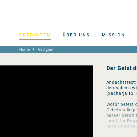
PREDIGTEN
ÜBER UNS
MISSION
Home
Predigten
Der Geist 
Andachtstext:
Jerusalems wi
(Sacharja 12,
Wofür betest 
Gebetsanliegen
besser bezahl
Land, für Bew
Bekehrung dein
drehen sich u