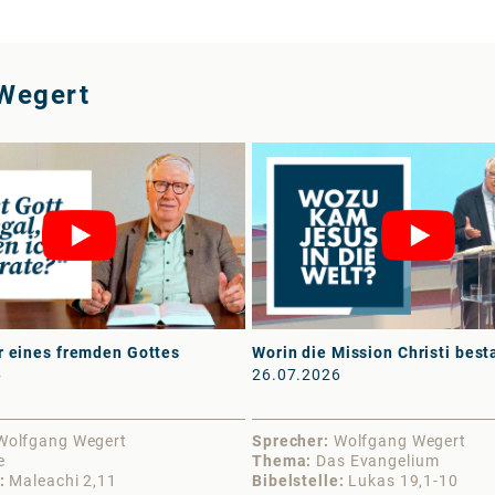
Wegert
r eines fremden Gottes
Worin die Mission Christi best
6
26.07.2026
Wolfgang Wegert
Sprecher
Wolfgang Wegert
e
Thema
Das Evangelium
Maleachi 2,11
Bibelstelle
Lukas 19,1-10