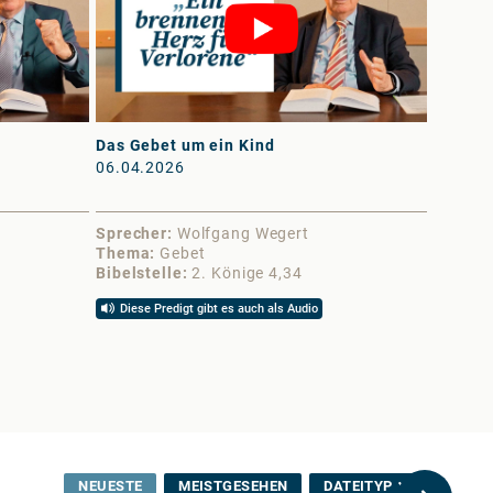
Das Gebet um ein Kind
Der Gei
06.04.2026
30.03.
Sprecher
Wolfgang Wegert
Sprech
Thema
Gebet
Thema
Bibelstelle
2. Könige 4,34
Bibelst
Diese Predigt gibt es auch als Audio
Diese 
NEUESTE
MEISTGESEHEN
DATEITYP