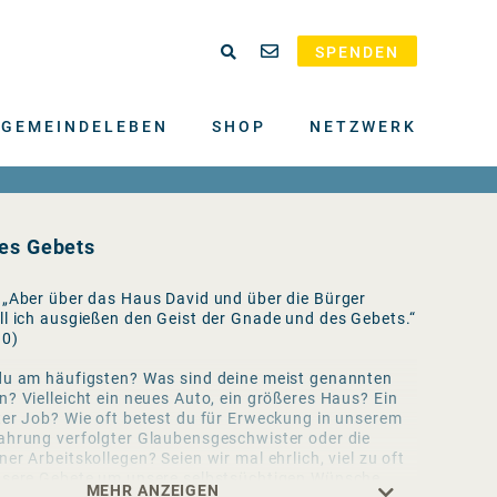
SPENDEN
GEMEINDELEBEN
SHOP
NETZWERK
des Gebets
 „Aber über das Haus David und über die Bürger
ll ich ausgießen den Geist der Gnade und des Gebets.“
10)
du am häufigsten? Was sind deine meist genannten
? Vielleicht ein neues Auto, ein größeres Haus? Ein
ter Job? Wie oft betest du für Erweckung in unserem
ahrung verfolgter Glaubensgeschwister oder die
er Arbeitskollegen? Seien wir mal ehrlich, viel zu oft
nsere Gebete um unsere selbstsüchtigen Wünsche,