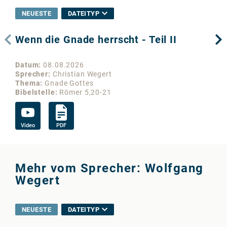
NEUESTE
DATEITYP
Wenn die Gnade herrscht - Teil II
We
Datum
08.08.2026
Da
Sprecher
Christian Wegert
Sp
Thema
Gnade Gottes
Th
Bibelstelle
Römer 5,20-21
Bib
Video
PDF
Vi
Mehr vom Sprecher: Wolfgang
Wegert
NEUESTE
DATEITYP