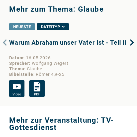
Mehr zum Thema: Glaube
NEUESTE
DATEITYP
Warum Abraham unser Vater ist - Teil II
Wi
I
Datum
16.05.2026
Da
Sprecher
Wolfgang Wegert
Sp
Thema
Glaube
Th
Bibelstelle
Römer 4,9-25
Bib
Video
PDF
Vi
Mehr zur Veranstaltung: TV-
Gottesdienst