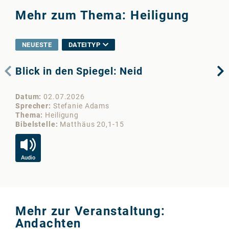
Mehr zum Thema: Heiligung
NEUESTE
DATEITYP
Blick in den Spiegel: Neid
Im
Datum
02.07.2026
Da
Sprecher
Stefanie Adams
Sp
Thema
Heiligung
Th
Bibelstelle
Matthäus 20,1-15
Bib
Audio
Vi
Mehr zur Veranstaltung:
Andachten