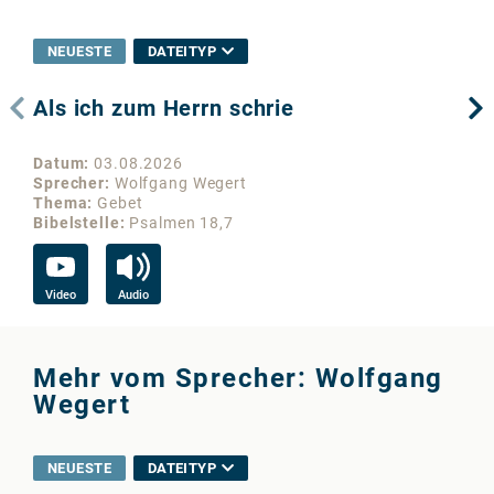
NEUESTE
DATEITYP
Als ich zum Herrn schrie
Di
Datum
03.08.2026
Da
Sprecher
Wolfgang Wegert
Sp
Thema
Gebet
Th
Bibelstelle
Psalmen 18,7
Bib
Video
Audio
Vi
Mehr vom Sprecher: Wolfgang
Wegert
NEUESTE
DATEITYP