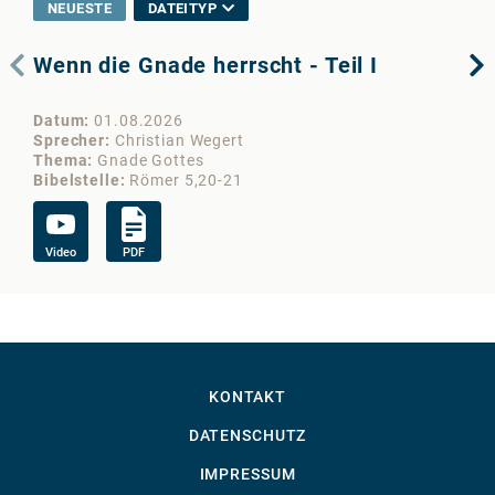
NEUESTE
DATEITYP
Wenn die Gnade herrscht - Teil I
De
Datum
01.08.2026
Da
Sprecher
Christian Wegert
Sp
Thema
Gnade Gottes
Th
Bibelstelle
Römer 5,20-21
Bib
Video
PDF
Vi
KONTAKT
DATENSCHUTZ
IMPRESSUM