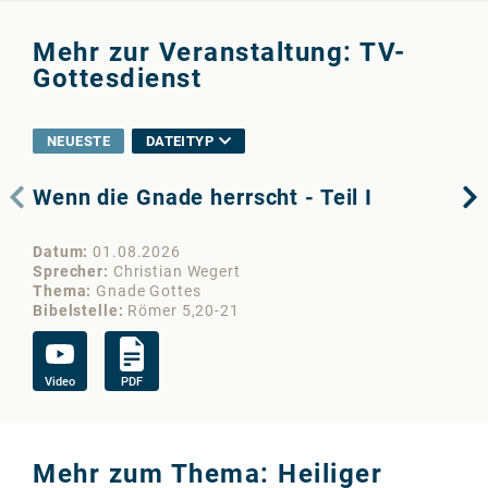
Mehr zur Veranstaltung: TV-
Gottesdienst
NEUESTE
DATEITYP
Wenn die Gnade herrscht - Teil I
De
Datum
01.08.2026
Da
Sprecher
Christian Wegert
Sp
Thema
Gnade Gottes
Th
Bibelstelle
Römer 5,20-21
Bib
Video
PDF
Vi
Mehr zum Thema: Heiliger