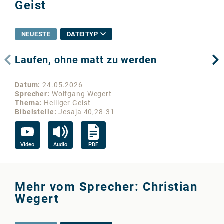
Geist
NEUESTE
DATEITYP
Laufen, ohne matt zu werden
Di
Te
Datum
24.05.2026
Da
Sprecher
Wolfgang Wegert
Sp
Thema
Heiliger Geist
Th
Bibelstelle
Jesaja 40,28-31
Bib
Video
Audio
PDF
Vi
Mehr vom Sprecher: Christian
Wegert