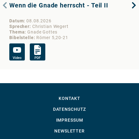
Wenn die Gnade herrscht - Teil II
We
Datum
08.08.2026
Da
Sprecher
Christian Wegert
Sp
Thema
Gnade Gottes
Th
Bibelstelle
Römer 5,20-21
Bib
Video
PDF
Vi
KONTAKT
DATENSCHUTZ
IMPRESSUM
NEWSLETTER