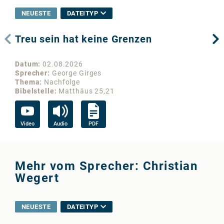
NEUESTE
DATEITYP
Treu sein hat keine Grenzen
Wo
Datum
02.08.2026
Da
Sprecher
George Girges
Sp
Thema
Nachfolge
Th
Bibelstelle
Matthäus 25,21
Bib
Video
Audio
PDF
Vi
Mehr vom Sprecher: Christian
Wegert
NEUESTE
DATEITYP