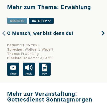
Mehr zum Thema: Erwählung
NEUESTE
DATEITYP
O Mensch, wer bist denn du!
Is
Datum
21.06.2026
Da
Sprecher
Wolfgang Wegert
Sp
Thema
Erwählung
Th
Bibelstelle
Römer 9,19-23
Bib
Video
Audio
PDF
Vi
Mehr zur Veranstaltung:
Gottesdienst Sonntagmorgen