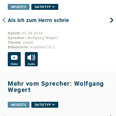
NEUESTE
DATEITYP
Als ich zum Herrn schrie
Di
Datum
03.08.2026
Da
Sprecher
Wolfgang Wegert
Sp
Thema
Gebet
Th
Bibelstelle
Psalmen 18,7
Bib
Video
Audio
Vi
Mehr vom Sprecher: Wolfgang
Wegert
NEUESTE
DATEITYP