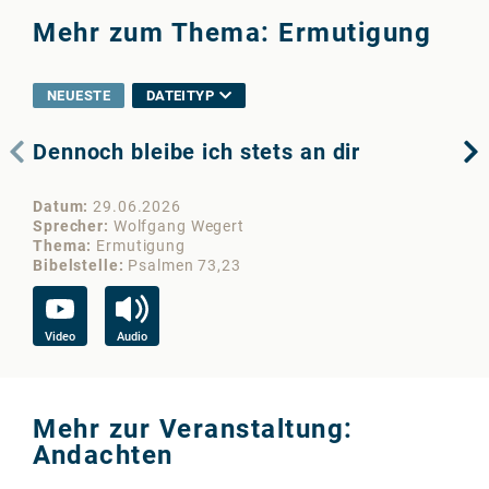
Mehr zum Thema: Ermutigung
NEUESTE
DATEITYP
Dennoch bleibe ich stets an dir
Ho
Datum
29.06.2026
Da
Sprecher
Wolfgang Wegert
Sp
Thema
Ermutigung
Th
Bibelstelle
Psalmen 73,23
Bib
Video
Audio
Vi
Mehr zur Veranstaltung:
Andachten