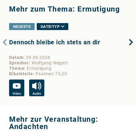
Mehr zum Thema: Ermutigung
NEUESTE
DATEITYP
Dennoch bleibe ich stets an dir
Ho
Datum
29.06.2026
Da
Sprecher
Wolfgang Wegert
Sp
Thema
Ermutigung
Th
Bibelstelle
Psalmen 73,23
Bib
Video
Audio
Vi
Mehr zur Veranstaltung:
Andachten