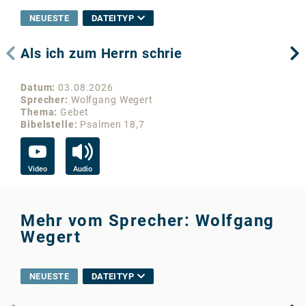
NEUESTE
DATEITYP
Als ich zum Herrn schrie
Di
Datum
03.08.2026
Da
Sprecher
Wolfgang Wegert
Sp
Thema
Gebet
Th
Bibelstelle
Psalmen 18,7
Bib
Video
Audio
Vi
Mehr vom Sprecher: Wolfgang
Wegert
NEUESTE
DATEITYP