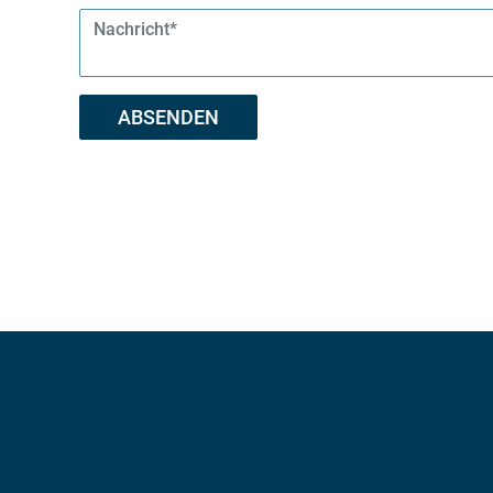
*
Message
*
ABSENDEN