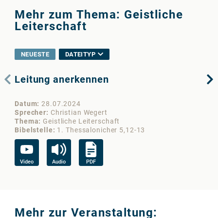
Mehr zum Thema: Geistliche
Leiterschaft
NEUESTE
DATEITYP
Leitung anerkennen
Pa
Datum
28.07.2024
Da
Sprecher
Christian Wegert
Sp
Thema
Geistliche Leiterschaft
Th
Bibelstelle
1. Thessalonicher 5,12-13
Bib
Video
Audio
PDF
Vi
Mehr zur Veranstaltung: