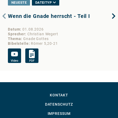
NEUESTE
DATEITYP
Wenn die Gnade herrscht - Teil I
De
Datum
01.08.2026
Da
Sprecher
Christian Wegert
Sp
Thema
Gnade Gottes
Th
Bibelstelle
Römer 5,20-21
Bib
Video
PDF
Vi
KONTAKT
DATENSCHUTZ
IMPRESSUM