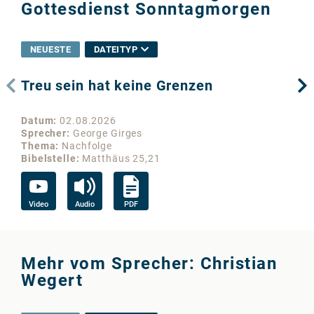
Gottesdienst Sonntagmorgen
NEUESTE
DATEITYP
Treu sein hat keine Grenzen
Wo
Datum
02.08.2026
Da
Sprecher
George Girges
Sp
Thema
Nachfolge
Th
Bibelstelle
Matthäus 25,21
Bib
Video
Audio
PDF
Vi
Mehr vom Sprecher: Christian
Wegert