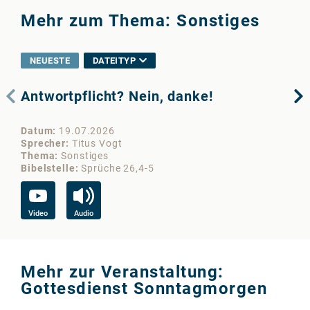
Mehr zum Thema: Sonstiges
NEUESTE
DATEITYP
Antwortpflicht? Nein, danke!
Na
Datum
19.07.2026
Da
Sprecher
Titus Vogt
Sp
Thema
Sonstiges
Th
Bibelstelle
Sprüche 26,4-5
Bib
Video
Audio
Vi
Mehr zur Veranstaltung:
Gottesdienst Sonntagmorgen