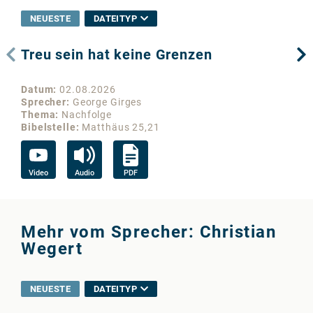
NEUESTE
DATEITYP
Treu sein hat keine Grenzen
Wo
Datum
02.08.2026
Da
Sprecher
George Girges
Sp
Thema
Nachfolge
Th
Bibelstelle
Matthäus 25,21
Bib
Video
Audio
PDF
Vi
Mehr vom Sprecher: Christian
Wegert
NEUESTE
DATEITYP