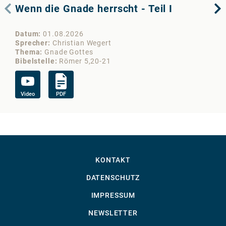
Wenn die Gnade herrscht - Teil I
De
Datum
01.08.2026
Da
Sprecher
Christian Wegert
Sp
Thema
Gnade Gottes
Th
Bibelstelle
Römer 5,20-21
Bib
Video
PDF
Vi
KONTAKT
DATENSCHUTZ
IMPRESSUM
NEWSLETTER