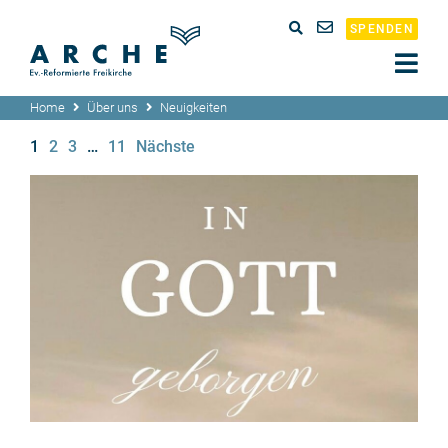
SPENDEN
Home
Über uns
Neuigkeiten
1
2
3
…
11
Nächste