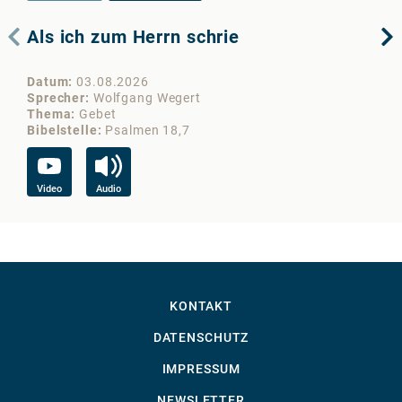
Als ich zum Herrn schrie
Di
Datum
03.08.2026
Da
Sprecher
Wolfgang Wegert
Sp
Thema
Gebet
Th
Bibelstelle
Psalmen 18,7
Bib
Video
Audio
Vi
KONTAKT
DATENSCHUTZ
IMPRESSUM
NEWSLETTER