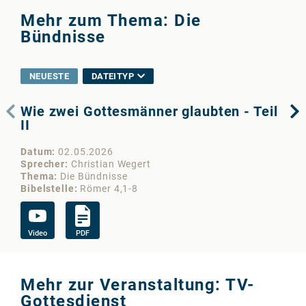
Mehr zum Thema: Die
Bündnisse
NEUESTE
DATEITYP
Wie zwei Gottesmänner glaubten - Teil
Da
II
Da
Datum
02.05.2026
Sp
Sprecher
Christian Wegert
Th
Thema
Die Bündnisse
Bib
Bibelstelle
Römer 4,1-8
Vi
Video
PDF
Mehr zur Veranstaltung: TV-
Gottesdienst