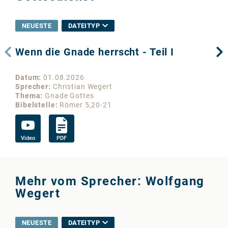
NEUESTE
DATEITYP
Wenn die Gnade herrscht - Teil I
De
Datum
01.08.2026
Da
Sprecher
Christian Wegert
Sp
Thema
Gnade Gottes
Th
Bibelstelle
Römer 5,20-21
Bib
Video
PDF
Vi
Mehr vom Sprecher: Wolfgang
Wegert
NEUESTE
DATEITYP