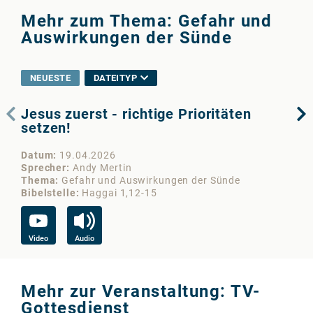
Mehr zum Thema: Gefahr und
Auswirkungen der Sünde
NEUESTE
DATEITYP
Jesus zuerst - richtige Prioritäten
We
setzen!
Da
Datum
19.04.2026
Sp
Sprecher
Andy Mertin
Th
Thema
Gefahr und Auswirkungen der Sünde
Bib
Bibelstelle
Haggai 1,12-15
Vi
Video
Audio
Mehr zur Veranstaltung: TV-
Gottesdienst