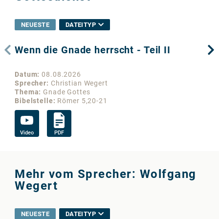
NEUESTE
DATEITYP
Wenn die Gnade herrscht - Teil II
We
Datum
08.08.2026
Da
Sprecher
Christian Wegert
Sp
Thema
Gnade Gottes
Th
Bibelstelle
Römer 5,20-21
Bib
Video
PDF
Vi
Mehr vom Sprecher: Wolfgang
Wegert
NEUESTE
DATEITYP