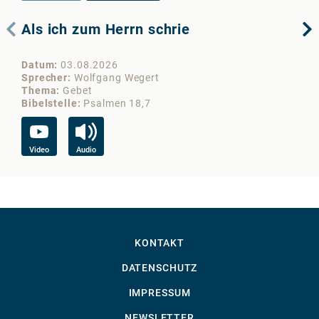
Als ich zum Herrn schrie
Di
Datum
03.08.2026
Da
Sprecher
Wolfgang Wegert
Sp
Thema
Gebet
Th
Bibelstelle
Psalmen 18,7
Bib
Video
Audio
Vi
KONTAKT
DATENSCHUTZ
IMPRESSUM
NEWSLETTER