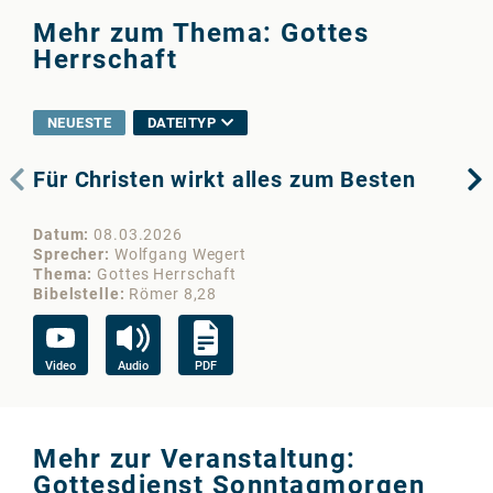
Mehr zum Thema: Gottes
Herrschaft
NEUESTE
DATEITYP
Für Christen wirkt alles zum Besten
De
Datum
08.03.2026
Da
Sprecher
Wolfgang Wegert
Sp
Thema
Gottes Herrschaft
Th
Bibelstelle
Römer 8,28
Bib
Video
Audio
PDF
Au
Mehr zur Veranstaltung:
Gottesdienst Sonntagmorgen