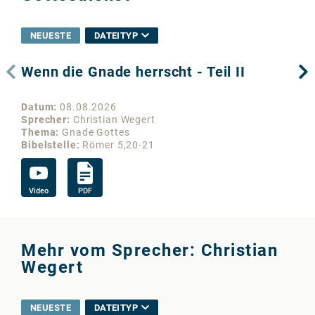
NEUESTE
DATEITYP
Wenn die Gnade herrscht - Teil II
We
Datum
08.08.2026
Da
Sprecher
Christian Wegert
Sp
Thema
Gnade Gottes
Th
Bibelstelle
Römer 5,20-21
Bib
Video
PDF
Vi
Mehr vom Sprecher: Christian
Wegert
NEUESTE
DATEITYP