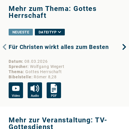
Mehr zum Thema: Gottes
Herrschaft
NEUESTE
DATEITYP
Für Christen wirkt alles zum Besten
De
Datum
08.03.2026
Da
Sprecher
Wolfgang Wegert
Sp
Thema
Gottes Herrschaft
Th
Bibelstelle
Römer 8,28
Bib
Video
Audio
PDF
Au
Mehr zur Veranstaltung: TV-
Gottesdienst