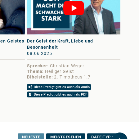
gen Geistes
Der Geist der Kraft, Liebe und
Über T
Besonnenheit
Weissag
08.06.2025
07.06.
Sprecher
Christian Wegert
Sprech
Thema
Heiliger Geist
Thema
Bibelstelle
2. Timotheus 1,7
Bibelst
Diese Predigt gibt es auch als Audio
Diese 
Diese Predigt gibt es auch als PDF
NEUESTE
MEISTGESEHEN
DATEITYP