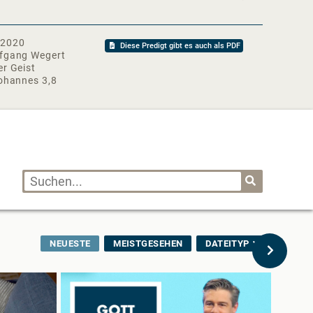
10:30 Uhr
 unter https://www.arche-gemeinde.de
tps://instagram.com/archegemeinde​​​
.2020
Diese Predigt gibt es auch als PDF
s://facebook.com/archegemeinde​​​​
fgang Wegert
er Geist
.spotify.com/show/4NaOBVCIwVpJR0GWkWl5Hx
ohannes 3,8
rg#WolfgangWegert#ArcheGemeinde
NEUESTE
MEISTGESEHEN
DATEITYP