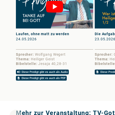
Laufen, ohne matt zu werden
Die Aufgabe
24.05.2026
23.05.202
Sprecher
Wolfgang Wegert
Sprecher
Thema
Heiliger Geist
Thema
Hei
Bibelstelle
Jesaja 40,28-31
Bibelstelle
Diese Predigt gibt es auch als Audio
Diese Predi
Diese Predigt gibt es auch als PDF
Mehr zur Veranstaltung: TV-Got