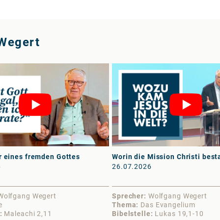
Wegert
r eines fremden Gottes
Worin die Mission Christi best
6
26.07.2026
Wolfgang Wegert
Sprecher
Wolfgang Wegert
e
Thema
Das Evangelium
Maleachi 2,11
Bibelstelle
Lukas 19,1-10