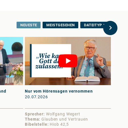
NEUESTE
MEISTGESEHEN
DATEITYP
and
Nur vom Hörensagen vernommen
An erst
20.07.2026
13.07.
Sprecher
Wolfgang Wegert
Sprech
Thema
Glauben und Vertrauen
Thema
Bibelstelle
Hiob 42,5
Bibelst