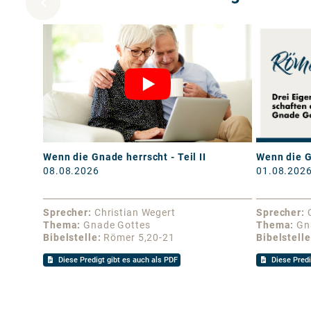
Wenn die Gnade herrscht - Teil II
Wenn die G
08.08.2026
01.08.202
Sprecher
Christian Wegert
Sprecher
Thema
Gnade Gottes
Thema
Gn
Bibelstelle
Römer 5,20-21
Bibelstelle
Diese Predigt gibt es auch als PDF
Diese Predi