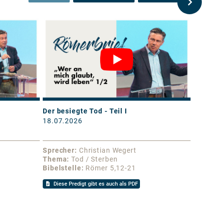
Der besiegte Tod - Teil I
Der Lie
18.07.2026
11.07.
Sprecher
Christian Wegert
Sprech
Thema
Tod / Sterben
Thema
Bibelstelle
Römer 5,12-21
Bibelst
Diese Predigt gibt es auch als PDF
Diese 