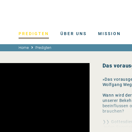
PREDIGTEN
ÜBER UNS
MISSION
Home
Predigten
Das voraus
»Das vorausge
Wolfgang Wege
Wann wird der
unserer Bekeh
beeinflussen o
brauchen?
❯❯ Gottesdie
Jeden Sonntag