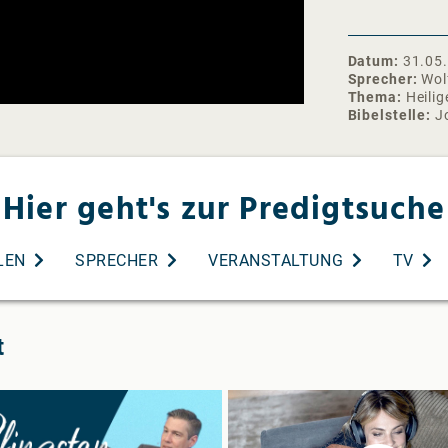
Hannover um 
Weitere Infos
Instagram: ht
Datum
31.05
Facebook: http
Sprecher
Wol
Spotify:
Thema
Heilig
https://open
Bibelstelle
J
#ArcheHambu
Hier geht's zur Predigtsuche
LEN
SPRECHER
VERANSTALTUNG
TV
t