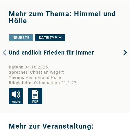
Mehr zum Thema: Himmel und
Hölle
NEUESTE
DATEITYP
Und endlich Frieden für immer
He
Datum
04.10.2025
Da
Sprecher
Christian Wegert
Sp
Thema
Himmel und Hölle
Th
Bibelstelle
Offenbarung 21,1-27
Bib
Audio
PDF
Vi
Mehr zur Veranstaltung: