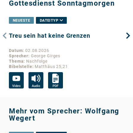
Gottesdienst Sonntagmorgen
NEUESTE
DATEITYP
Treu sein hat keine Grenzen
Wo
Datum
02.08.2026
Da
Sprecher
George Girges
Sp
Thema
Nachfolge
Th
Bibelstelle
Matthäus 25,21
Bib
Video
Audio
PDF
Vi
Mehr vom Sprecher: Wolfgang
Wegert