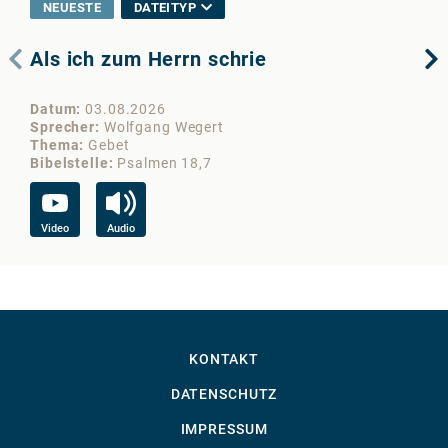
NEUESTE
DATEITYP
Als ich zum Herrn schrie
Di
Datum
03.08.2026
Da
Sprecher
Wolfgang Wegert
Sp
Thema
Gebet
Th
Bibelstelle
Psalmen 18,7
Bib
Video
Audio
Vi
KONTAKT
DATENSCHUTZ
IMPRESSUM