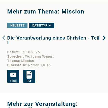
Mehr zum Thema: Mission
NEUESTE
DATEITYP
Die Verantwortung eines Christen - Teil
Di
I
9)
Datum
04.10.2025
Da
Sprecher
Wolfgang Wegert
Sp
Thema
Mission
Th
Bibelstelle
Römer 1,8-15
Bib
Video
PDF
Au
Mehr zur Veranstaltung: