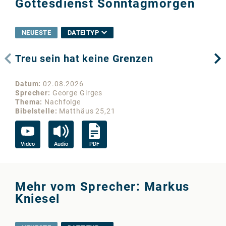
Gottesdienst Sonntagmorgen
NEUESTE
DATEITYP
Treu sein hat keine Grenzen
Wo
Datum
02.08.2026
Da
Sprecher
George Girges
Sp
Thema
Nachfolge
Th
Bibelstelle
Matthäus 25,21
Bib
Video
Audio
PDF
Vi
Mehr vom Sprecher: Markus
Kniesel