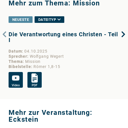
Mehr zum Thema: Mission
NEUESTE
DATEITYP
Die Verantwortung eines Christen - Teil
Di
I
9)
Datum
04.10.2025
Da
Sprecher
Wolfgang Wegert
Sp
Thema
Mission
Th
Bibelstelle
Römer 1,8-15
Bib
Video
PDF
Au
Mehr zur Veranstaltung:
Eckstein