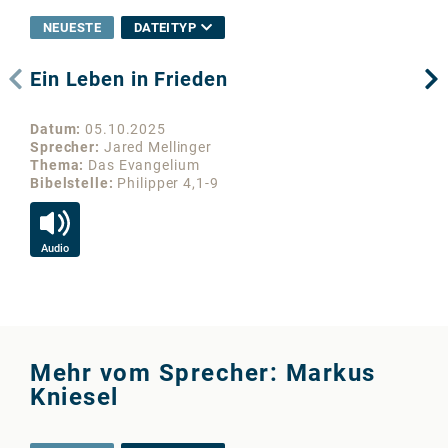
NEUESTE
DATEITYP
Ein Leben in Frieden
Un
Datum
05.10.2025
Da
Sprecher
Jared Mellinger
Sp
Thema
Das Evangelium
Th
Bibelstelle
Philipper 4,1-9
Bib
Audio
Au
Mehr vom Sprecher: Markus
Kniesel