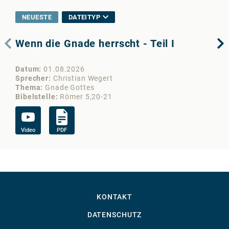
NEUESTE
DATEITYP
Wenn die Gnade herrscht - Teil I
De
Datum
01.08.2026
Da
Sprecher
Christian Wegert
Sp
Thema
Gnade Gottes
Th
Bibelstelle
Römer 5,20-21
Bib
Video
PDF
Vi
KONTAKT
DATENSCHUTZ