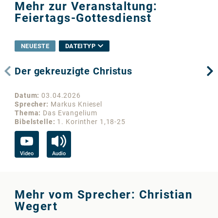
Mehr zur Veranstaltung:
Feiertags-Gottesdienst
NEUESTE
DATEITYP
Der gekreuzigte Christus
Di
in
Datum
03.04.2026
Da
Sprecher
Markus Kniesel
Sp
Thema
Das Evangelium
Th
Bibelstelle
1. Korinther 1,18-25
Bib
Video
Audio
Vi
Mehr vom Sprecher: Christian
Wegert