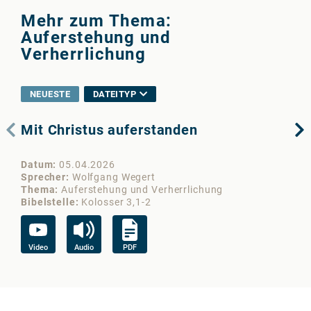
Mehr zum Thema:
Auferstehung und
Verherrlichung
NEUESTE
DATEITYP
Mit Christus auferstanden
Au
Datum
05.04.2026
Da
Sprecher
Wolfgang Wegert
Sp
Thema
Auferstehung und Verherrlichung
Th
Bibelstelle
Kolosser 3,1-2
Bib
Video
Audio
PDF
Vi