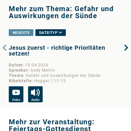
Mehr zum Thema: Gefahr und
Auswirkungen der Sünde
NEUESTE
DATEITYP
Jesus zuerst - richtige Prioritäten
We
setzen!
Da
Datum
19.04.2026
Sp
Sprecher
Andy Mertin
Th
Thema
Gefahr und Auswirkungen der Sünde
Bib
Bibelstelle
Haggai 1,12-15
Vi
Video
Audio
Mehr zur Veranstaltung:
Feiertags-Gottesdienst