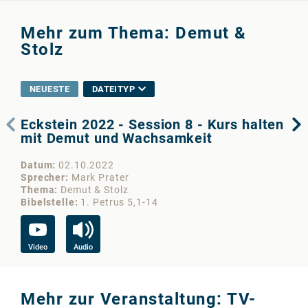
Mehr zum Thema: Demut &
Stolz
NEUESTE
DATEITYP
Eckstein 2022 - Session 8 - Kurs halten
De
mit Demut und Wachsamkeit
He
Datum
02.10.2022
Da
Sprecher
Mark Prater
Sp
Thema
Demut & Stolz
Th
Bibelstelle
1. Petrus 5,1-14
Bib
Video
Audio
Au
Mehr zur Veranstaltung: TV-