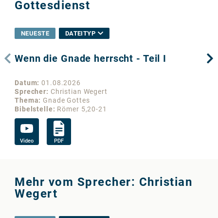
Gottesdienst
NEUESTE
DATEITYP
Wenn die Gnade herrscht - Teil I
De
Datum
01.08.2026
Da
Sprecher
Christian Wegert
Sp
Thema
Gnade Gottes
Th
Bibelstelle
Römer 5,20-21
Bib
Video
PDF
Vi
Mehr vom Sprecher: Christian
Wegert