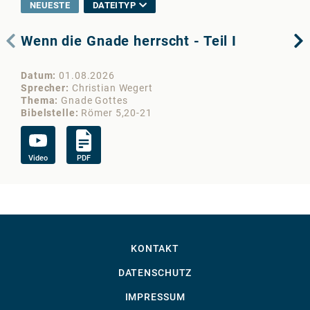
NEUESTE
DATEITYP
Wenn die Gnade herrscht - Teil I
De
Datum
01.08.2026
Da
Sprecher
Christian Wegert
Sp
Thema
Gnade Gottes
Th
Bibelstelle
Römer 5,20-21
Bib
Video
PDF
Vi
KONTAKT
DATENSCHUTZ
IMPRESSUM