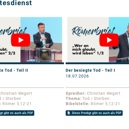
tesdienst
e Tod - Teil II
Der besiegte Tod - Teil I
6
18.07.2026
Christian Wegert
Sprecher
Christian Wegert
d / Sterben
Thema
Tod / Sterben
Römer 5,12-21
Bibelstelle
Römer 5,12-21
gt gibt es auch als PDF
Diese Predigt gibt es auch als PDF