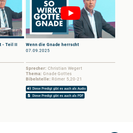
- Teil II
Wenn die Gnade herrscht
Veracht
07.09.2025
02.03.
Sprecher
Christian Wegert
Sprech
Thema
Gnade Gottes
Thema
Bibelstelle
Römer 5,20-21
Bibelst
Diese Predigt gibt es auch als Audio
Diese 
Diese Predigt gibt es auch als PDF
Diese 