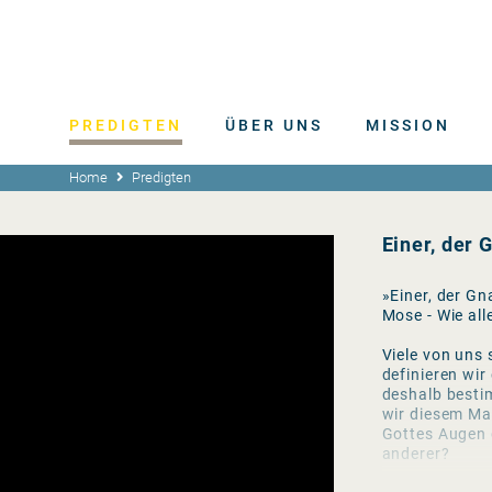
PREDIGTEN
ÜBER UNS
MISSION
Home
Predigten
Einer, der 
»Einer, der Gn
Mose - Wie al
Viele von uns 
definieren wir
deshalb besti
wir diesem Ma
Gottes Augen g
anderer?