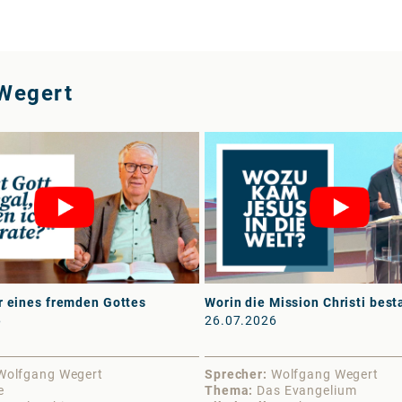
Wegert
r eines fremden Gottes
Worin die Mission Christi best
6
26.07.2026
Wolfgang Wegert
Sprecher
Wolfgang Wegert
e
Thema
Das Evangelium