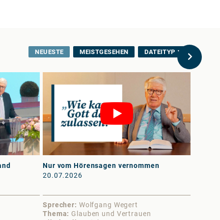
NEUESTE
MEISTGESEHEN
DATEITYP
and
Nur vom Hörensagen vernommen
An erst
20.07.2026
13.07.
Sprecher
Wolfgang Wegert
Sprech
Thema
Glauben und Vertrauen
Thema