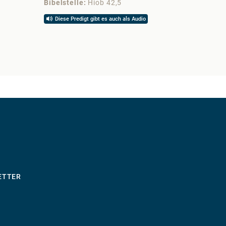
Bibelstelle
Hiob 42,5
Bibelst
Diese Predigt gibt es auch als Audio
Diese 
ETTER