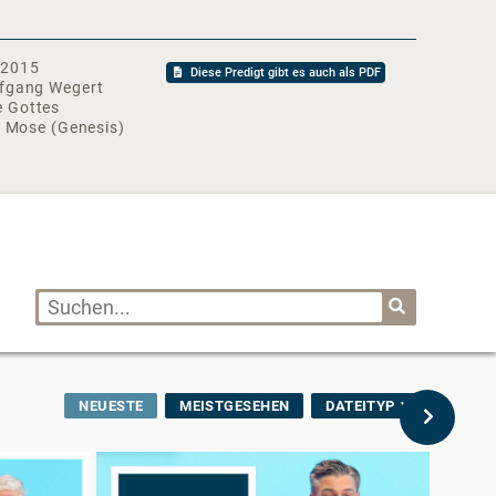
nst:
 in Hamburg und Stade jeweils um 10:00 Uhr |
10:30 Uhr
 unter https://www.arche-gemeinde.de
.2015
Diese Predigt gibt es auch als PDF
fgang Wegert
rg#WolfgangWegert#Genesis#ArcheGemeinde
 Gottes
. Mose (Genesis)
NEUESTE
MEISTGESEHEN
DATEITYP