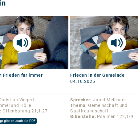
in
h Frieden für immer
Frieden in der Gemeinde
5
04.10.2025
Christian Wegert
Sprecher
Jared Mellinger
mmel und Hölle
Thema
Gemeinschaft und
Offenbarung 21,1-27
Gastfreundschaft
Bibelstelle
Psalmen 122,1-9
gt gibt es auch als PDF