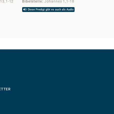
 13,1-12
Bibelstelle
Johannes 1,1-18
Bibelst
Diese Predigt gibt es auch als Audio
Diese 
ETTER