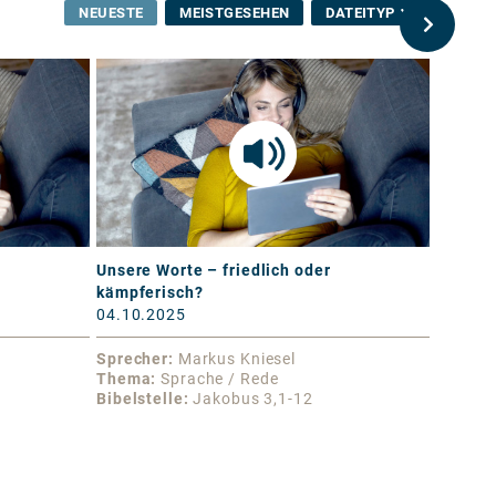
NEUESTE
MEISTGESEHEN
DATEITYP
Unsere Worte – friedlich oder
Frieden
kämpferisch?
03.10.
04.10.2025
Sprecher
Markus Kniesel
Sprech
Thema
Sprache / Rede
Thema
Bibelstelle
Jakobus 3,1-12
Bibelst