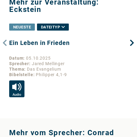
Mehr zur Veranstaltung:
Eckstein
NEUESTE
DATEITYP
Ein Leben in Frieden
Un
Datum
05.10.2025
Da
Sprecher
Jared Mellinger
Sp
Thema
Das Evangelium
Th
Bibelstelle
Philipper 4,1-9
Bib
Audio
Au
Mehr vom Sprecher: Conrad