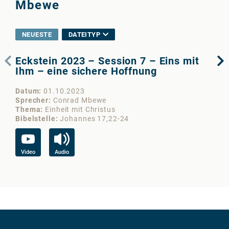
Mbewe
NEUESTE
DATEITYP
Eckstein 2023 – Session 7 – Eins mit
Ec
Ihm – eine sichere Hoffnung
Ih
Datum
01.10.2023
Da
Sprecher
Conrad Mbewe
Sp
Thema
Einheit mit Christus
Th
Bibelstelle
Johannes 17,22-24
Bib
Video
Audio
Vi