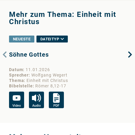
Mehr zum Thema: Einheit mit
Christus
NEUESTE
DATEITYP
Söhne Gottes
Hi
ne
Datum
11.01.2026
Da
Sprecher
Wolfgang Wegert
Sp
Thema
Einheit mit Christus
Th
Bibelstelle
Römer 8,12-17
Bib
Video
Audio
PDF
Vi