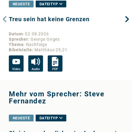
NEUESTE
DATEITYP
Treu sein hat keine Grenzen
Wo
Datum
02.08.2026
Da
Sprecher
George Girges
Sp
Thema
Nachfolge
Th
Bibelstelle
Matthäus 25,21
Bib
Video
Audio
PDF
Vi
Mehr vom Sprecher: Steve
Fernandez
NEUESTE
DATEITYP