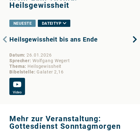
Heilsgewissheit
NEUESTE
DATEITYP
Heilsgewissheit bis ans Ende
Wo
bi
Datum
26.01.2026
Da
Sprecher
Wolfgang Wegert
Sp
Thema
Heilsgewissheit
Th
Bibelstelle
Galater 2,16
Bib
Video
Vi
Mehr zur Veranstaltung:
Gottesdienst Sonntagmorgen