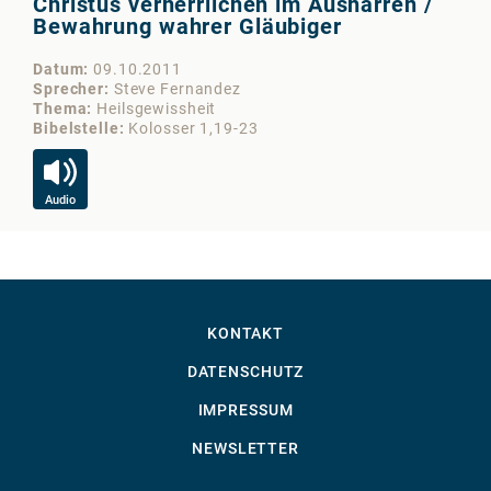
Christus verherrlichen im Ausharren /
Bewahrung wahrer Gläubiger
Datum
09.10.2011
Sprecher
Steve Fernandez
Thema
Heilsgewissheit
Bibelstelle
Kolosser 1,19-23
Audio
KONTAKT
DATENSCHUTZ
IMPRESSUM
NEWSLETTER