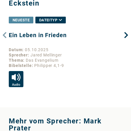
Eckstein
NEUESTE
DATEITYP
Ein Leben in Frieden
Un
Datum
05.10.2025
Da
Sprecher
Jared Mellinger
Sp
Thema
Das Evangelium
Th
Bibelstelle
Philipper 4,1-9
Bib
Audio
Au
Mehr vom Sprecher: Mark
Prater