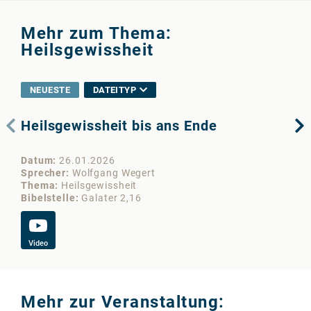
Mehr zum Thema:
Heilsgewissheit
NEUESTE
DATEITYP
Heilsgewissheit bis ans Ende
Wo
bi
Datum
26.01.2026
Da
Sprecher
Wolfgang Wegert
Sp
Thema
Heilsgewissheit
Th
Bibelstelle
Galater 2,16
Bib
Video
Vi
Mehr zur Veranstaltung: