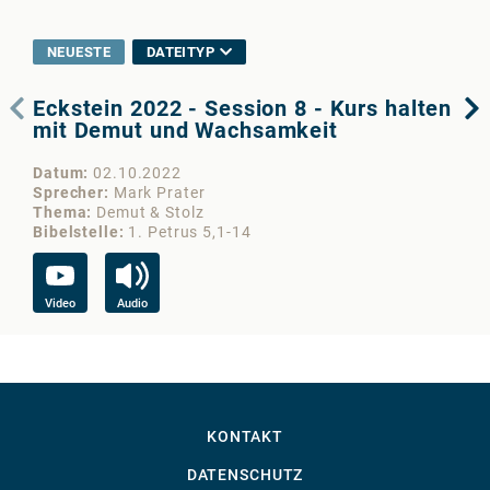
NEUESTE
DATEITYP
Eckstein 2022 - Session 8 - Kurs halten
Ec
mit Demut und Wachsamkeit
in
Datum
02.10.2022
Da
Sprecher
Mark Prater
Sp
Thema
Demut & Stolz
Th
Bibelstelle
1. Petrus 5,1-14
Bib
Video
Audio
Vi
KONTAKT
DATENSCHUTZ