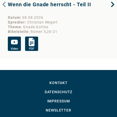
Wenn die Gnade herrscht - Teil II
We
Datum
08.08.2026
Da
Sprecher
Christian Wegert
Sp
Thema
Gnade Gottes
Th
Bibelstelle
Römer 5,20-21
Bib
Video
PDF
Vi
KONTAKT
DATENSCHUTZ
IMPRESSUM
NEWSLETTER