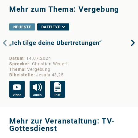
Mehr zum Thema: Vergebung
NEUESTE
DATEITYP
„Ich tilge deine Übertretungen“
Se
Datum
14.07.2024
Da
Sprecher
Christian Wegert
Sp
Thema
Vergebung
Th
Bibelstelle
Jesaja 43,25
Bib
Video
Audio
PDF
Vi
Mehr zur Veranstaltung: TV-
Gottesdienst