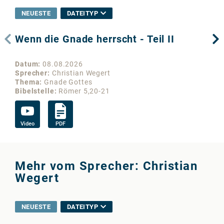
NEUESTE
DATEITYP
Wenn die Gnade herrscht - Teil II
We
Datum
08.08.2026
Da
Sprecher
Christian Wegert
Sp
Thema
Gnade Gottes
Th
Bibelstelle
Römer 5,20-21
Bib
Video
PDF
Vi
Mehr vom Sprecher: Christian
Wegert
NEUESTE
DATEITYP