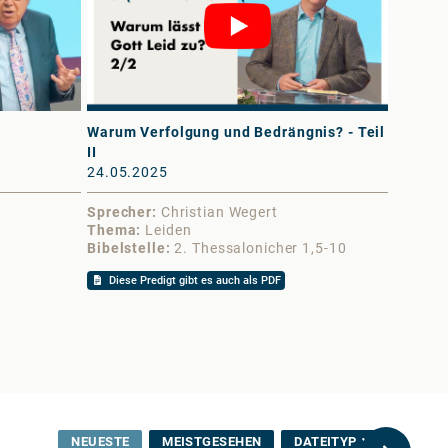
Warum Verfolgung und Bedrängnis? - Teil
Warum V
II
I
24.05.2025
17.05.
Sprecher
Christian Wegert
Sprech
Thema
Leiden
Thema
Bibelstelle
2. Thessalonicher 1,5-10
Bibelst
Diese Predigt gibt es auch als PDF
Diese 
NEUESTE
MEISTGESEHEN
DATEITYP