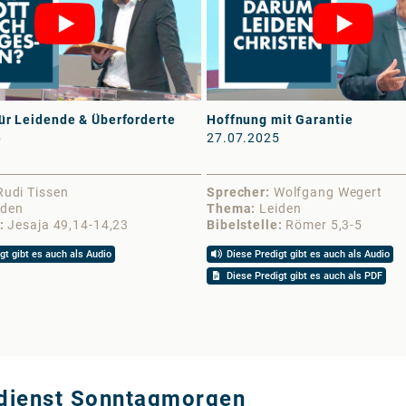
ür Leidende & Überforderte
Hoffnung mit Garantie
6
27.07.2025
Rudi Tissen
Sprecher
Wolfgang Wegert
iden
Thema
Leiden
Jesaja 49,14-14,23
Bibelstelle
Römer 5,3-5
gt gibt es auch als Audio
Diese Predigt gibt es auch als Audio
Diese Predigt gibt es auch als PDF
sdienst Sonntagmorgen