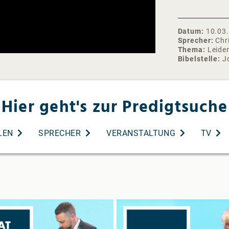
❯❯ Abonniere 
https://www.
Datum
10.03
Instagram: ht
Sprecher
Chr
Facebook: http
Thema
Leide
Spotify:
Bibelstelle
J
https://open
Apple Podcast
gemeinde-aud
Hier geht's zur Predigtsuche
Glaubensbeken
uns/neu-hier/
#livegottesdi
LEN
SPRECHER
VERANSTALTUNG
TV