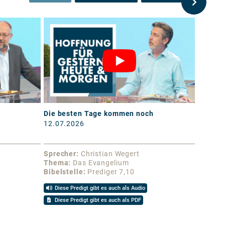
Die besten Tage kommen noch
Lebend
12.07.2026
05.07.
Sprecher
Christian Wegert
Sprech
Thema
Das Evangelium
Thema
Bibelstelle
Prediger 7,10
Bibelst
Diese Predigt gibt es auch als Audio
Diese 
Diese Predigt gibt es auch als PDF