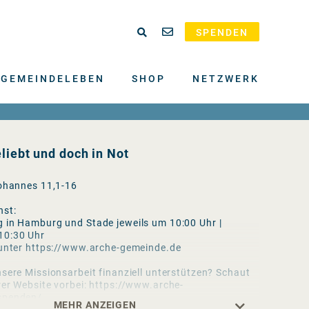
SPENDEN
GEMEINDELEBEN
SHOP
NETZWERK
liebt und doch in Not
Johannes 11,1-16
nst:
 in Hamburg und Stade jeweils um 10:00 Uhr |
10:30 Uhr
 unter https://www.arche-gemeinde.de
sere Missionsarbeit finanziell unterstützen? Schaut
rer Website vorbei: https://www.arche-
spenden/