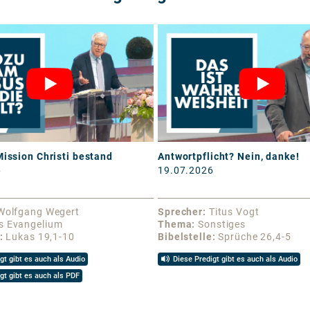
Mission Christi bestand
Antwortpflicht? Nein, danke!
6
19.07.2026
Wolfgang Wegert
Sprecher
Titus Vogt
s Evangelium
Thema
Sonstiges
Lukas 19,1-10
Bibelstelle
Sprüche 26,4-5
gt gibt es auch als Audio
Diese Predigt gibt es auch als Audio
gt gibt es auch als PDF