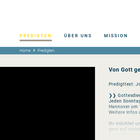
PREDIGTEN
ÜBER UNS
MISSION
Home
Predigten
Von Gott ge
Predigttext: 
❯❯ Gottesdie
Jeden Sonntag
Hannover um 
Weitere Infos
Ihr möchtet un
gern auf unse
gemeinde.de/