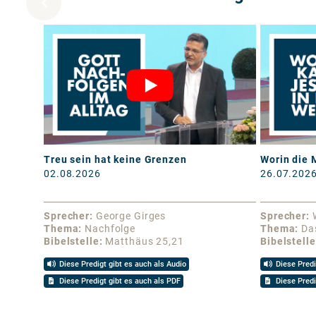
Treu sein hat keine Grenzen
Worin die 
02.08.2026
26.07.202
Sprecher
George Girges
Sprecher
Thema
Nachfolge
Thema
Da
Bibelstelle
Matthäus 25,21
Bibelstelle
Diese Predigt gibt es auch als Audio
Diese Predi
Diese Predigt gibt es auch als PDF
Diese Predi