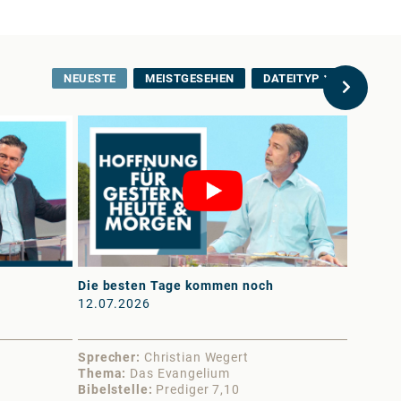
NEUESTE
MEISTGESEHEN
DATEITYP
Die besten Tage kommen noch
Der Lie
12.07.2026
11.07.
Sprecher
Christian Wegert
Sprech
Thema
Das Evangelium
Thema
Bibelstelle
Prediger 7,10
Bibelst