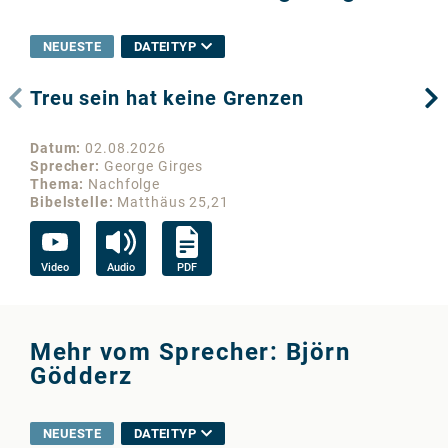
NEUESTE
DATEITYP
Treu sein hat keine Grenzen
Wo
Datum
02.08.2026
Da
Sprecher
George Girges
Sp
Thema
Nachfolge
Th
Bibelstelle
Matthäus 25,21
Bib
Video
Audio
PDF
Vi
Mehr vom Sprecher: Björn
Gödderz
NEUESTE
DATEITYP