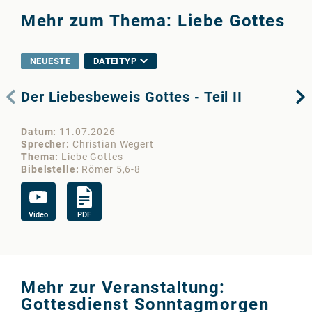
Mehr zum Thema: Liebe Gottes
NEUESTE
DATEITYP
Der Liebesbeweis Gottes - Teil II
De
Datum
11.07.2026
Da
Sprecher
Christian Wegert
Sp
Thema
Liebe Gottes
Th
Bibelstelle
Römer 5,6-8
Bib
Video
PDF
Vi
Mehr zur Veranstaltung:
Gottesdienst Sonntagmorgen