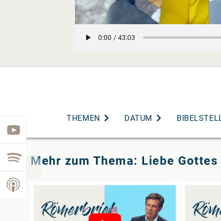
THEMEN
DATUM
BIBELSTEL
youtube
spotify
Mehr zum Thema: Liebe Gottes
podcast