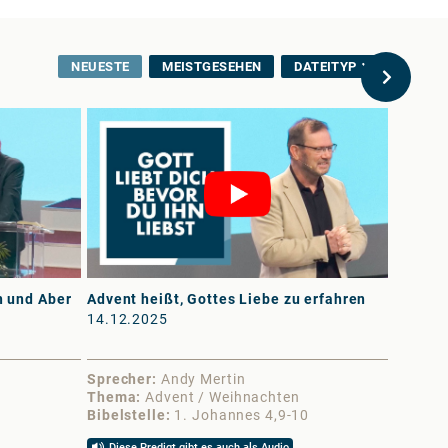
NEUESTE
MEISTGESEHEN
DATEITYP
n und Aber
Advent heißt, Gottes Liebe zu erfahren
Frieden
14.12.2025
03.10.
Sprecher
Andy Mertin
Sprech
Thema
Advent / Weihnachten
Thema
Bibelstelle
1. Johannes 4,9-10
Bibelst
Diese Predigt gibt es auch als Audio
Diese 