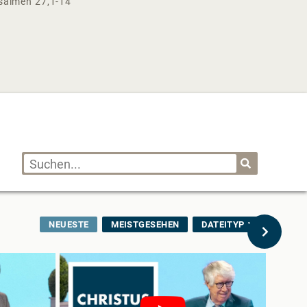
salmen 27,1-14
NEUESTE
MEISTGESEHEN
DATEITYP