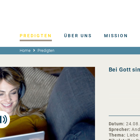
PREDIGTEN
ÜBER UNS
MISSION
Home
Predigten
Bei Gott si
Datum
24.08
Sprecher
And
Thema
Liebe