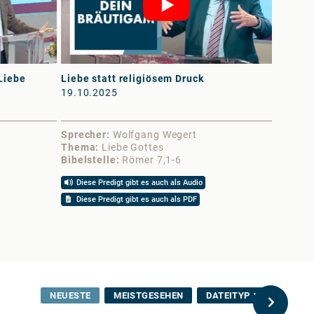
Liebe
Liebe statt religiösem Druck
Vom Skl
19.10.2025
Gottes -
13.09.
Sprecher
Wolfgang Wegert
Sprech
Thema
Liebe Gottes
Thema
Bibelstelle
Römer 7,1-6
Bibelst
Diese Predigt gibt es auch als Audio
Diese 
Diese Predigt gibt es auch als PDF
NEUESTE
MEISTGESEHEN
DATEITYP