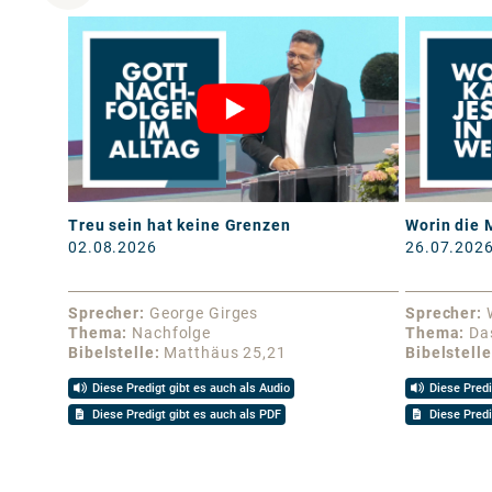
Treu sein hat keine Grenzen
Worin die 
02.08.2026
26.07.202
Sprecher
George Girges
Sprecher
Thema
Nachfolge
Thema
Da
Bibelstelle
Matthäus 25,21
Bibelstelle
Diese Predigt gibt es auch als Audio
Diese Predi
Diese Predigt gibt es auch als PDF
Diese Predi