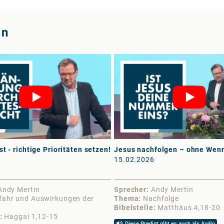
in
t - richtige Prioritäten setzen!
Jesus nachfolgen – ohne Wen
6
15.02.2026
Andy Mertin
Sprecher
Andy Mertin
fahr und Auswirkungen der
Thema
Nachfolge
Bibelstelle
Matthäus 4,18-20
Haggai 1,12-15
Diese Predigt gibt es auch als Audio