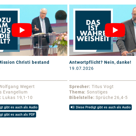
Mission Christi bestand
Antwortpflicht? Nein, danke!
6
19.07.2026
Wolfgang Wegert
Sprecher
Titus Vogt
s Evangelium
Thema
Sonstiges
Lukas 19,1-10
Bibelstelle
Sprüche 26,4-5
gt gibt es auch als Audio
Diese Predigt gibt es auch als Audio
gt gibt es auch als PDF