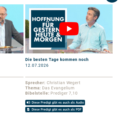
Die besten Tage kommen noch
Lebend
12.07.2026
05.07.
Sprecher
Christian Wegert
Sprech
Thema
Das Evangelium
Thema
Bibelstelle
Prediger 7,10
Bibelst
Diese Predigt gibt es auch als Audio
Diese 
Diese Predigt gibt es auch als PDF