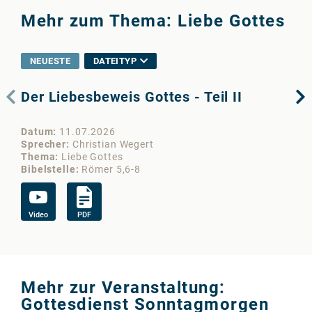
Mehr zum Thema: Liebe Gottes
NEUESTE
DATEITYP
Der Liebesbeweis Gottes - Teil II
De
Datum
11.07.2026
Da
Sprecher
Christian Wegert
Sp
Thema
Liebe Gottes
Th
Bibelstelle
Römer 5,6-8
Bib
Video
PDF
Vi
Mehr zur Veranstaltung:
Gottesdienst Sonntagmorgen