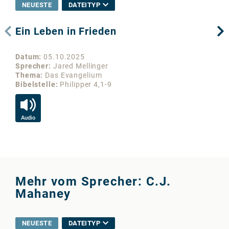
NEUESTE
DATEITYP
Ein Leben in Frieden
Un
Datum
05.10.2025
Da
Sprecher
Jared Mellinger
Sp
Thema
Das Evangelium
Th
Bibelstelle
Philipper 4,1-9
Bib
Audio
Au
Mehr vom Sprecher: C.J.
Mahaney
NEUESTE
DATEITYP