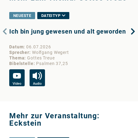
NEUESTE
DATEITYP
Ich bin jung gewesen und alt geworden
Go
Datum
06.07.2026
Da
Sprecher
Wolfgang Wegert
Sp
Thema
Gottes Treue
Th
Bibelstelle
Psalmen 37,25
Bib
Video
Audio
Vi
Mehr zur Veranstaltung:
Eckstein