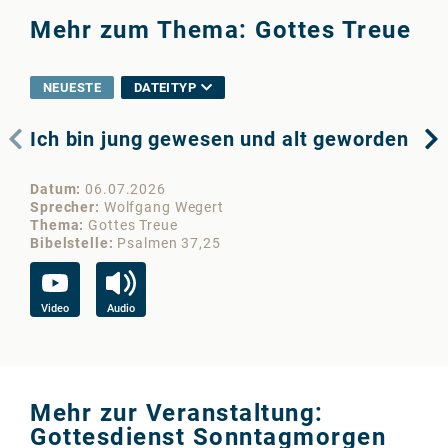
Mehr zum Thema: Gottes Treue
NEUESTE
DATEITYP
Ich bin jung gewesen und alt geworden
Go
Datum
06.07.2026
Da
Sprecher
Wolfgang Wegert
Sp
Thema
Gottes Treue
Th
Bibelstelle
Psalmen 37,25
Bib
Video
Audio
Vi
Mehr zur Veranstaltung:
Gottesdienst Sonntagmorgen