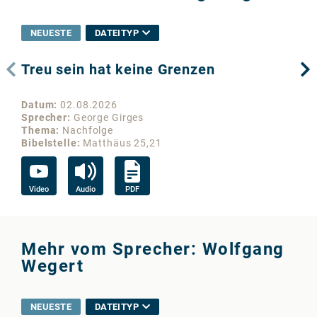
NEUESTE
DATEITYP
Treu sein hat keine Grenzen
Wo
Datum
02.08.2026
Da
Sprecher
George Girges
Sp
Thema
Nachfolge
Th
Bibelstelle
Matthäus 25,21
Bib
Video
Audio
PDF
Vi
Mehr vom Sprecher: Wolfgang
Wegert
NEUESTE
DATEITYP