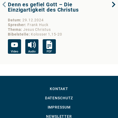
Denn es gefiel Gott – Die
De
Einzigartigkeit des Christus
Be
2)
Datum
29.12.2024
Sprecher
Frank Huck
Da
Thema
Jesus Christus
Sp
Bibelstelle
Kolosser 1,15-20
Th
Bib
Video
Audio
PDF
Au
KONTAKT
DATENSCHUTZ
IMPRESSUM
NEWSLETTER