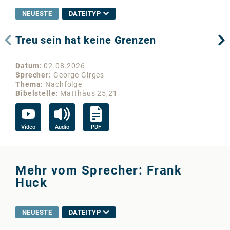
NEUESTE
DATEITYP
Treu sein hat keine Grenzen
Wo
Datum
02.08.2026
Da
Sprecher
George Girges
Sp
Thema
Nachfolge
Th
Bibelstelle
Matthäus 25,21
Bib
Video
Audio
PDF
Vi
Mehr vom Sprecher: Frank
Huck
NEUESTE
DATEITYP