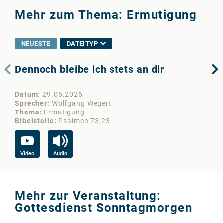
Mehr zum Thema: Ermutigung
NEUESTE
DATEITYP
Dennoch bleibe ich stets an dir
Ho
Datum
29.06.2026
Da
Sprecher
Wolfgang Wegert
Sp
Thema
Ermutigung
Th
Bibelstelle
Psalmen 73,23
Bib
Video
Audio
Vi
Mehr zur Veranstaltung:
Gottesdienst Sonntagmorgen