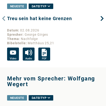
NEUESTE
DATEITYP
Treu sein hat keine Grenzen
Wo
Datum
02.08.2026
Da
Sprecher
George Girges
Sp
Thema
Nachfolge
Th
Bibelstelle
Matthäus 25,21
Bib
Video
Audio
PDF
Vi
Mehr vom Sprecher: Wolfgang
Wegert
NEUESTE
DATEITYP