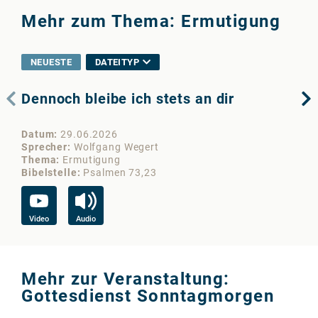
Mehr zum Thema: Ermutigung
NEUESTE
DATEITYP
Dennoch bleibe ich stets an dir
Ho
Datum
29.06.2026
Da
Sprecher
Wolfgang Wegert
Sp
Thema
Ermutigung
Th
Bibelstelle
Psalmen 73,23
Bib
Video
Audio
Vi
Mehr zur Veranstaltung:
Gottesdienst Sonntagmorgen