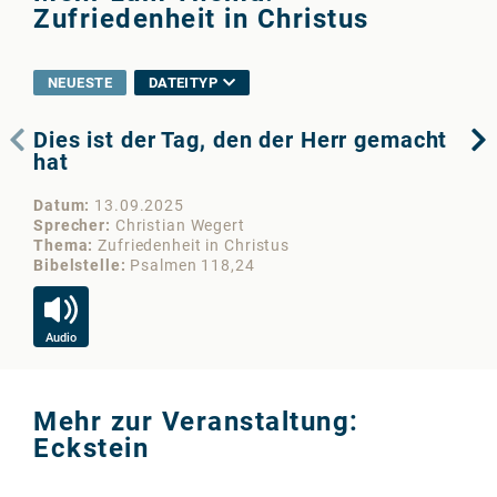
Zufriedenheit in Christus
NEUESTE
DATEITYP
Dies ist der Tag, den der Herr gemacht
Ec
hat
al
Datum
13.09.2025
Da
Sprecher
Christian Wegert
Sp
Thema
Zufriedenheit in Christus
Th
Bibelstelle
Psalmen 118,24
Bib
Audio
Au
Mehr zur Veranstaltung:
Eckstein