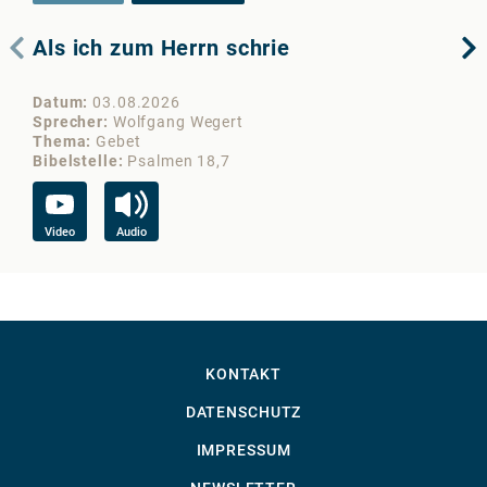
Als ich zum Herrn schrie
Di
Datum
03.08.2026
Da
Sprecher
Wolfgang Wegert
Sp
Thema
Gebet
Th
Bibelstelle
Psalmen 18,7
Bib
Video
Audio
Vi
KONTAKT
DATENSCHUTZ
IMPRESSUM