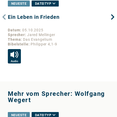
NEUESTE
DATEITYP
Ein Leben in Frieden
Un
Datum
05.10.2025
Da
Sprecher
Jared Mellinger
Sp
Thema
Das Evangelium
Th
Bibelstelle
Philipper 4,1-9
Bib
Audio
Au
Mehr vom Sprecher: Wolfgang
Wegert
NEUESTE
DATEITYP