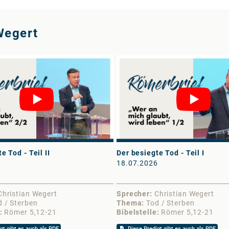
Wegert
e Tod - Teil II
Der besiegte Tod - Teil I
6
18.07.2026
Christian Wegert
Sprecher
Christian Wegert
d / Sterben
Thema
Tod / Sterben
Römer 5,12-21
Bibelstelle
Römer 5,12-21
gt gibt es auch als PDF
Diese Predigt gibt es auch als PDF