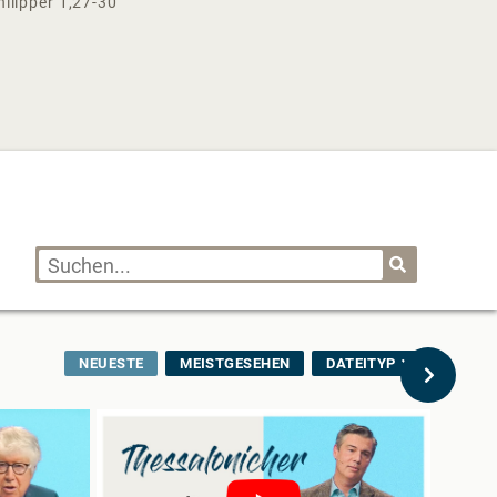
hilipper 1,27-30
NEUESTE
MEISTGESEHEN
DATEITYP