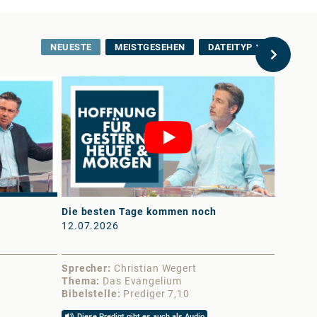
NEUESTE
MEISTGESEHEN
DATEITYP
Die besten Tage kommen noch
Der Lie
12.07.2026
11.07.
Sprecher
Christian Wegert
Sprech
Thema
Das Evangelium
Thema
Bibelstelle
Prediger 7,10
Bibelst
Diese Predigt gibt es auch als Audio
Diese 