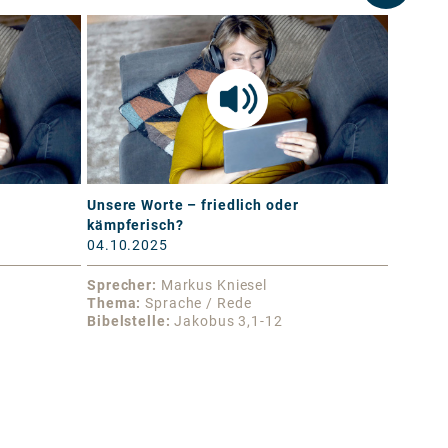
Unsere Worte – friedlich oder
Frieden
kämpferisch?
03.10.
04.10.2025
Sprecher
Markus Kniesel
Sprech
Thema
Sprache / Rede
Thema
Bibelstelle
Jakobus 3,1-12
Bibelst