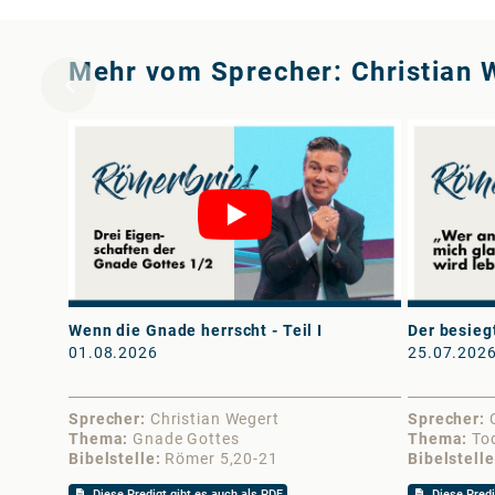
Mehr vom Sprecher: Christian 
Wenn die Gnade herrscht - Teil I
Der besiegt
01.08.2026
25.07.202
Sprecher
Christian Wegert
Sprecher
Thema
Gnade Gottes
Thema
To
Bibelstelle
Römer 5,20-21
Bibelstelle
Diese Predigt gibt es auch als PDF
Diese Predi