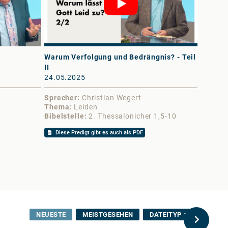
Warum Verfolgung und Bedrängnis? - Teil
Warum V
II
I
24.05.2025
17.05.
Sprecher
Christian Wegert
Sprech
Thema
Leiden
Thema
Bibelstelle
2. Thessalonicher 1,5-10
Bibelst
Diese Predigt gibt es auch als PDF
Diese 
NEUESTE
MEISTGESEHEN
DATEITYP