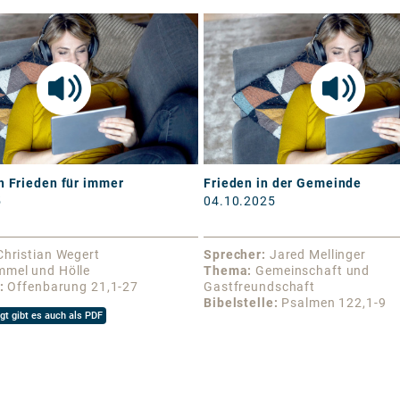
h Frieden für immer
Frieden in der Gemeinde
5
04.10.2025
Christian Wegert
Sprecher
Jared Mellinger
mmel und Hölle
Thema
Gemeinschaft und
Offenbarung 21,1-27
Gastfreundschaft
Bibelstelle
Psalmen 122,1-9
gt gibt es auch als PDF