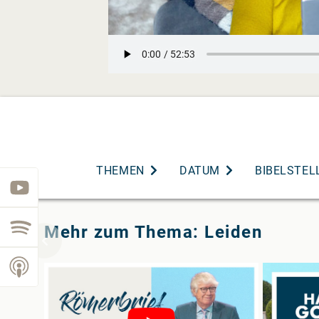
THEMEN
DATUM
BIBELSTEL
youtube
spotify
Mehr zum Thema: Leiden
podcast